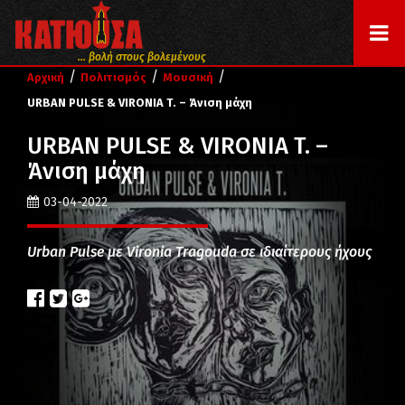
... βολή στους βολεμένους
/
/
/
Αρχική
Πολιτισμός
Μουσική
URBAN PULSE & VIRONIA T. – Άνιση μάχη
URBAN PULSE & VIRONIA T. –
Άνιση μάχη
03-04-2022
Urban Pulse με Vironia Tragouda σε ιδιαίτερους ήχους