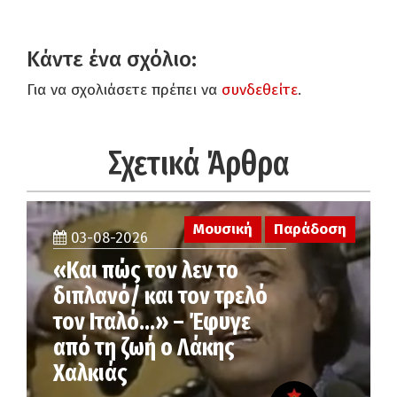
Κάντε ένα σχόλιο:
Για να σχολιάσετε πρέπει να
συνδεθείτε
.
Σχετικά Άρθρα
Μουσική
Παράδοση
03-08-2026
«Και πώς τον λεν το
διπλανό/ και τον τρελό
τον Ιταλό…» – Έφυγε
από τη ζωή ο Λάκης
Χαλκιάς