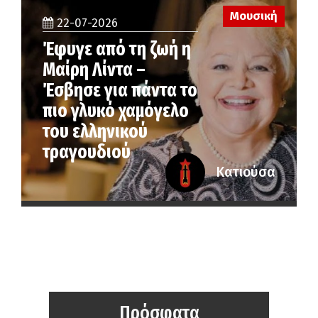
Μουσική
22-07-2026
Έφυγε από τη ζωή η
Μαίρη Λίντα –
Έσβησε για πάντα το
πιο γλυκό χαμόγελο
του ελληνικού
τραγουδιού
Κατιούσα
Πρόσφατα