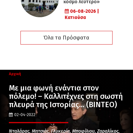
κόσμο λεύτερο»
06-08-2026 |
Κατιούσα
Όλα τα Πρόσφατα
Αρχική
Με μια φωνή ενάντια στον
πόλεμο! – Καλλιτέχνες στη σωστή
πλευρά της Ιστορίας… (ΒΙΝΤΕΟ)
02-04-2022
Νταλάρας, Μητσιάς, Γλυκερία, Μποφίλιου, Ζαραλίκος,