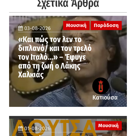
Σχετικά Άρθρα
Μουσική
Παράδοση
03-08-2026
«Και πώς τον λεν το
διπλανό/ και τον τρελό
τον Ιταλό…» – Έφυγε
από τη ζωή ο Λάκης
Χαλκιάς
Κατιούσα
Μουσική
01-08-2026