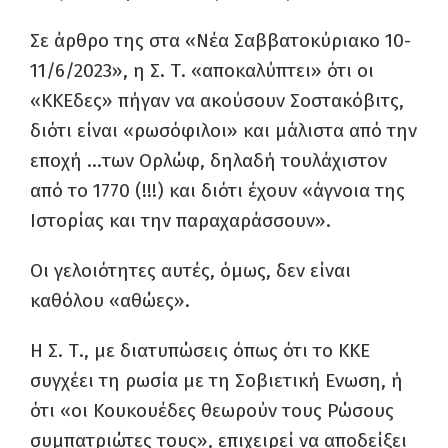
Σε άρθρο της στα «Νέα Σαββατοκύριακο 10-
11/6/2023», η Σ. Τ. «αποκαλύπτει» ότι οι
«ΚΚΕδες» πήγαν να ακούσουν Σοστακόβιτς,
διότι είναι «ρωσόφιλοι» και μάλιστα από την
εποχή …των Ορλώφ, δηλαδή τουλάχιστον
από το 1770 (!!!) και διότι έχουν «άγνοια της
Ιστορίας και την παραχαράσσουν».
Οι γελοιότητες αυτές, όμως, δεν είναι
καθόλου «αθώες».
Η Σ. Τ., με διατυπώσεις όπως ότι το ΚΚΕ
συγχέει τη ρωσία με τη Σοβιετική Ενωση, ή
ότι «οι Κουκουέδες θεωρούν τους Ρώσους
συμπατριώτες τους», επιχειρεί να αποδείξει