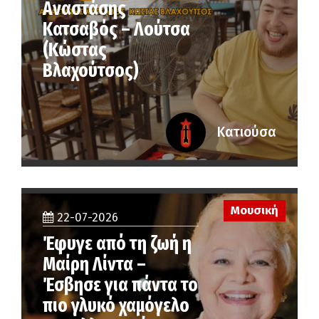
Αναστάσης
Κατσαβός – Λούτσα
(Κώστας
Βλαχούτσος)
Κατιούσα
Μουσική
22-07-2026
Έφυγε από τη ζωή η
Μαίρη Λίντα –
Έσβησε για πάντα το
πιο γλυκό χαμόγελο