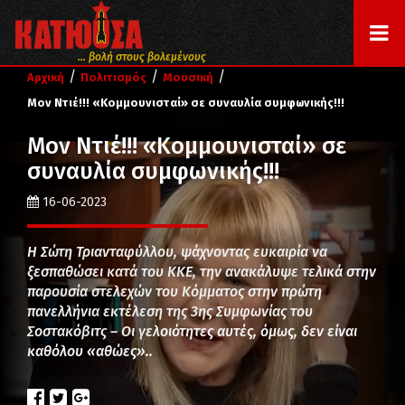
... βολή στους βολεμένους
/
/
/
Αρχική
Πολιτισμός
Μουσική
Μον Ντιέ!!! «Κομμουνισταί» σε συναυλία συμφωνικής!!!
Μον Ντιέ!!! «Κομμουνισταί» σε
συναυλία συμφωνικής!!!
16-06-2023
Η Σώτη Τριανταφύλλου, ψάχνοντας ευκαιρία να
ξεσπαθώσει κατά του ΚΚΕ, την ανακάλυψε τελικά στην
παρουσία στελεχών του Κόμματος στην πρώτη
πανελλήνια εκτέλεση της 3ης Συμφωνίας του
Σοστακόβιτς – Οι γελοιότητες αυτές, όμως, δεν είναι
καθόλου «αθώες»..