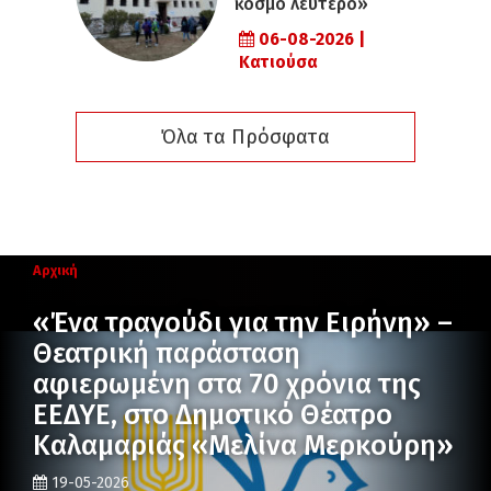
κόσμο λεύτερο»
06-08-2026 |
Κατιούσα
Όλα τα Πρόσφατα
Αρχική
«Ένα τραγούδι για την Ειρήνη» –
Θεατρική παράσταση
αφιερωμένη στα 70 χρόνια της
ΕΕΔΥΕ, στο Δημοτικό Θέατρο
Καλαμαριάς «Μελίνα Μερκούρη»
19-05-2026