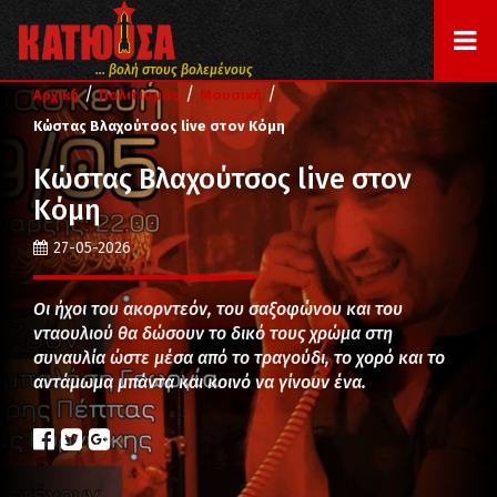
... βολή στους βολεμένους
/
/
/
Αρχική
Πολιτισμός
Μουσική
Κώστας Βλαχούτσος live στον Κόμη
Κώστας Βλαχούτσος live στον
Κόμη
27-05-2026
Οι ήχοι του ακορντεόν, του σαξοφώνου και του
νταουλιού θα δώσουν το δικό τους χρώμα στη
συναυλία ώστε μέσα από το τραγούδι, το χορό και το
αντάμωμα μπάντα και κοινό να γίνουν ένα.