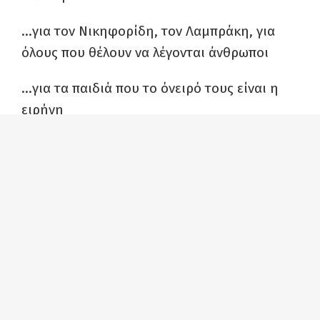
…για τον Νικηφορίδη, τον Λαμπράκη, για
όλους που θέλουν να λέγονται άνθρωποι
…για τα παιδιά που το όνειρό τους είναι η
ειρήνη
…για τη μάνα που το όνειρό της είναι η
ειρήνη
…γιατί τ’ όνειρά μας και ο πόθος μας για
ειρήνη και έναν καλύτερο κόσμο δεν είναι
διαπραγματεύσιμα
…γιατί εμείς οι πολλοί μπορούμε ν’
αλλάξουμε τον κόσμο, να καταργήσουμε τον