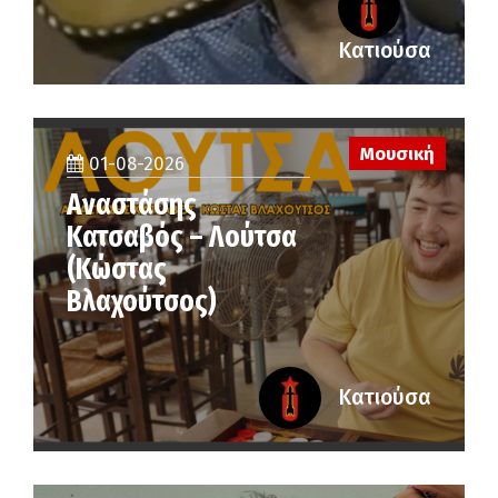
Κατιούσα
Μουσική
01-08-2026
Αναστάσης
Κατσαβός – Λούτσα
(Κώστας
Βλαχούτσος)
Κατιούσα