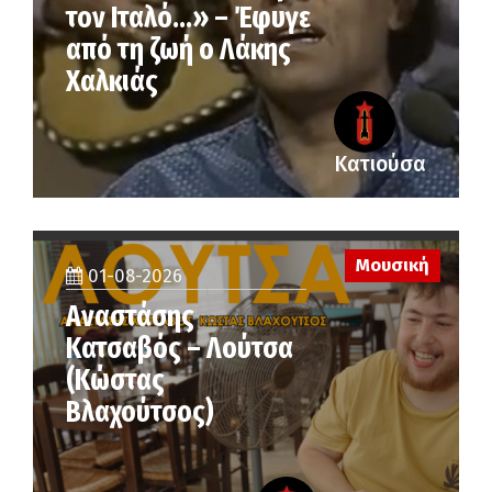
τον Ιταλό…» – Έφυγε
από τη ζωή ο Λάκης
Χαλκιάς
Κατιούσα
Μουσική
01-08-2026
Αναστάσης
Κατσαβός – Λούτσα
(Κώστας
Βλαχούτσος)