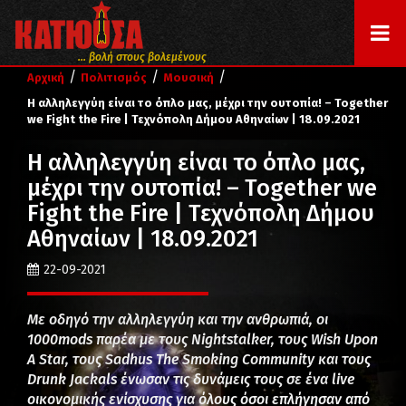
... βολή στους βολεμένους
/
/
/
Αρχική
Πολιτισμός
Μουσική
Η αλληλεγγύη είναι το όπλο μας, μέχρι την ουτοπία! – Together
we Fight the Fire | Τεχνόπολη Δήμου Αθηναίων | 18.09.2021
Η αλληλεγγύη είναι το όπλο μας,
μέχρι την ουτοπία! – Together we
Fight the Fire | Τεχνόπολη Δήμου
Αθηναίων | 18.09.2021
22-09-2021
Με οδηγό την αλληλεγγύη και την ανθρωπιά, οι
1000mods παρέα με τους Nightstalker, τους Wish Upon
A Star, τους Sadhus The Smoking Community και τους
Drunk Jackals ένωσαν τις δυνάμεις τους σε ένα live
οικονομικής ενίσχυσης για όλους όσοι επλήγησαν από