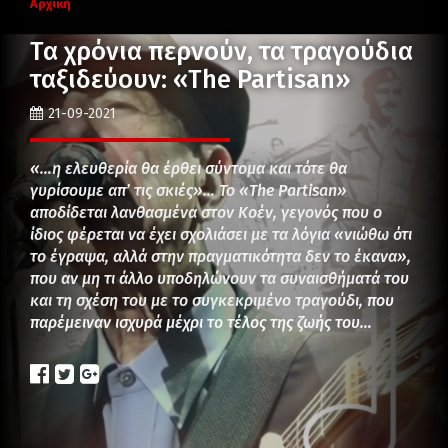
Αρχική
Τα χρόνια περνούν, τα τραγούδια
ταξιδεύουν: «The Partisan»
21-09-2021
«…η ελευθερία θα έρθει σύντομα και τότε θα
γυρίσουμε απ’ τις σκιές»… Το «The Partisan»
αποδίδεται λανθασμένα στον Κοέν, γεγονός που ο
ίδιος φέρεται να έχει σχολιάσει με τα λόγια «νιώθω ότι
το έγραψα, αλλά στην πραγματικότητα δεν το έκανα»,
που αν μη τι άλλο υποδηλώνουν τα συναισθήματά του
και τη σχέση του με το συγκεκριμένο τραγούδι, που
παρέμειναν ισχυρά μέχρι το τέλος της ζωής του…