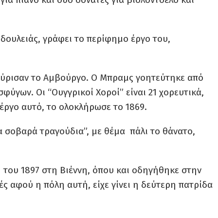
 δουλειάς, γράφει το περίφημο έργο του,
μύρισαν το Αμβούργο. Ο Μπραμς γοητεύτηκε από
φύγων. Οι “Ουγγρικοί Χοροί” είναι 21 χορευτικά,
έργο αυτό, το ολοκλήρωσε το 1869.
ρα σοβαρά τραγούδια”, με θέμα πάλι το θάνατο,
η του 1897 στη Βιέννη, όπου και οδηγήθηκε στην
μές αφού η πόλη αυτή, είχε γίνει η δεύτερη πατρίδα