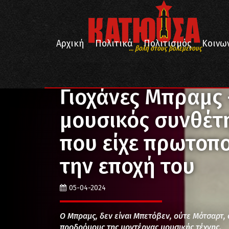
Αρχική
Πολιτικά
Πολιτισμός
Κοινω
... βολή στους βολεμένους
/
/
/
Αρχική
Πολιτισμός
Μουσική
Γιοχάνες Μπραμς
Γιοχάνες Μπραμς 
μουσικός συνθέτ
που είχε πρωτοπο
την εποχή του
05-04-2024
Ο Μπραμς, δεν είναι Μπετόβεν, ούτε Μότσαρτ, 
προδρόμους της μοντέρνας μουσικής τέχνης.