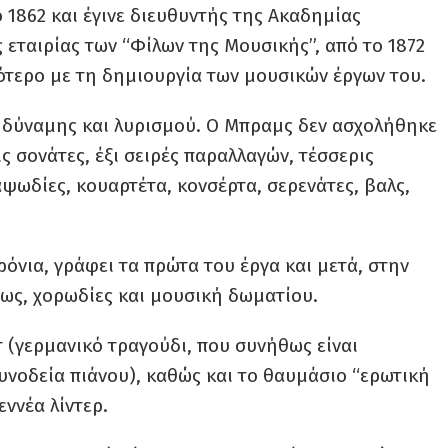
 1862 και έγινε διευθυντής της Ακαδημίας
 εταιρίας των “Φίλων της Μουσικής”, από το 1872
σσότερο με τη δημιουργία των μουσικών έργων του.
ς δύναμης και λυρισμού. Ο Μπραμς δεν ασχολήθηκε
ς σονάτες, έξι σειρές παραλλαγών, τέσσερις
αψωδίες, κουαρτέτα, κονσέρτα, σερενάτες, βαλς,
ρόνια, γράφει τα πρώτα του έργα και μετά, στην
ως, χορωδίες και μουσική δωματίου.
ντ (γερμανικό τραγούδι, που συνήθως είναι
υνοδεία πιάνου), καθώς και το θαυμάσιο “ερωτική
εννέα λίντερ.