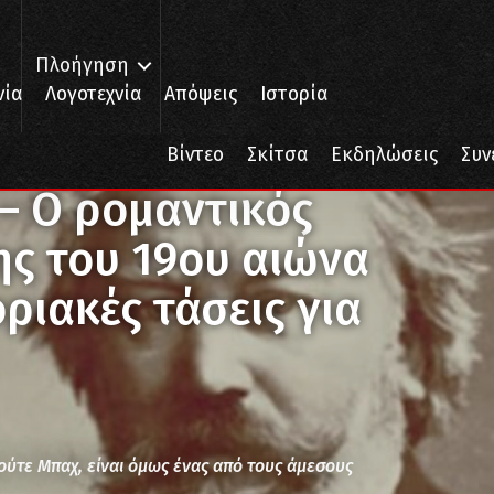
Πλοήγηση
νία
Λογοτεχνία
Απόψεις
Ιστορία
 – Ο ρομαντικός μουσικός συνθέτης του 19ου αιώνα που είχε πρωτοπορ
Βίντεο
Σκίτσα
Εκδηλώσεις
Συν
– Ο ρομαντικός
ης του 19ου αιώνα
ριακές τάσεις για
ούτε Μπαχ, είναι όμως ένας από τους άμεσους