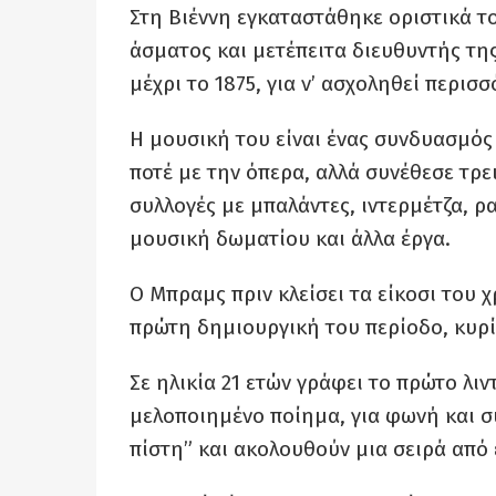
Στη Βιέννη εγκαταστάθηκε οριστικά το
άσματος και μετέπειτα διευθυντής της
μέχρι το 1875, για ν’ ασχοληθεί περι
Η μουσική του είναι ένας συνδυασμό
ποτέ με την όπερα, αλλά συνέθεσε τρει
συλλογές με μπαλάντες, ιντερμέτζα, ρ
μουσική δωματίου και άλλα έργα.
Ο Μπραμς πριν κλείσει τα είκοσι του χ
πρώτη δημιουργική του περίοδο, κυρί
Σε ηλικία 21 ετών γράφει το πρώτο λι
μελοποιημένο ποίημα, για φωνή και σ
πίστη” και ακολουθούν μια σειρά από 