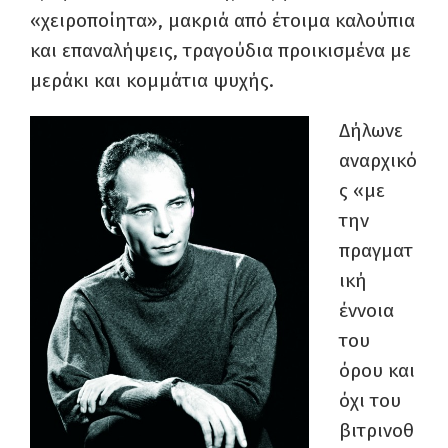
«χειροποίητα», μακριά από έτοιμα καλούπια
και επαναλήψεις, τραγούδια προικισμένα με
μεράκι και κομμάτια ψυχής.
Δήλωνε
αναρχικό
ς «με
την
πραγματ
ική
έννοια
του
όρου και
όχι του
βιτρινοθ