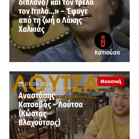
διπλανό/ και τον τρελό
τον Ιταλό…» – Έφυγε
από τη ζωή ο Λάκης
Χαλκιάς
Κατιούσα
Μουσική
01-08-2026
Αναστάσης
Κατσαβός – Λούτσα
(Κώστας
Βλαχούτσος)