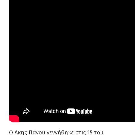
Ο Άκης Πάνου γεννήθηκε στις 15 του