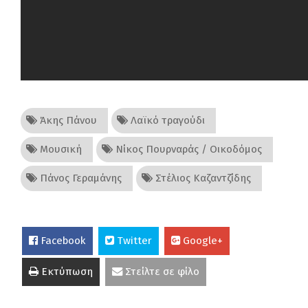
Άκης Πάνου
Λαϊκό τραγούδι
Μουσική
Νίκος Πουρναράς / Οικοδόμος
Πάνος Γεραμάνης
Στέλιος Καζαντζίδης
Facebook
Twitter
Google+
Εκτύπωση
Στείλτε σε φίλο