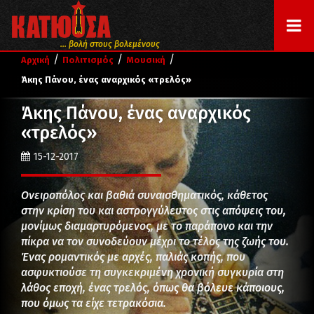
... βολή στους βολεμένους
/
/
/
Αρχική
Πολιτισμός
Μουσική
Άκης Πάνου, ένας αναρχικός «τρελός»
Άκης Πάνου, ένας αναρχικός
«τρελός»
15-12-2017
Ονειροπόλος και βαθιά συναισθηματικός, κάθετος
στην κρίση του και αστρογγύλευτος στις απόψεις του,
μονίμως διαμαρτυρόμενος, με το παράπονο και την
πίκρα να τον συνοδεύουν μέχρι το τέλος της ζωής του.
Ένας ρομαντικός με αρχές, παλιάς κοπής, που
ασφυκτιούσε τη συγκεκριμένη χρονική συγκυρία στη
λάθος εποχή, ένας τρελός, όπως θα βόλευε κάποιους,
που όμως τα είχε τετρακόσια.