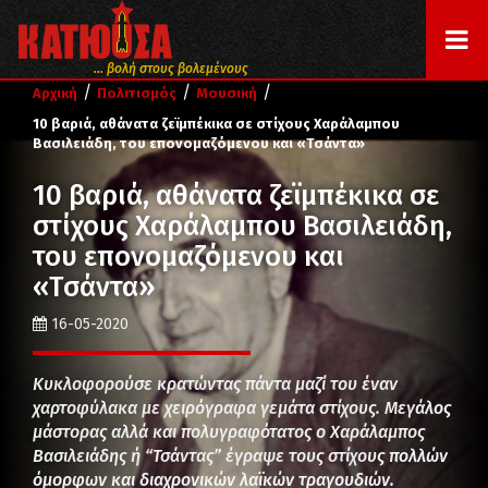
... βολή στους βολεμένους
/
/
/
Αρχική
Πολιτισμός
Μουσική
10 βαριά, αθάνατα ζεϊμπέκικα σε στίχους Χαράλαμπου
Βασιλειάδη, του επονομαζόμενου και «Τσάντα»
10 βαριά, αθάνατα ζεϊμπέκικα σε
στίχους Χαράλαμπου Βασιλειάδη,
του επονομαζόμενου και
«Τσάντα»
16-05-2020
Κυκλοφορούσε κρατώντας πάντα μαζί του έναν
χαρτοφύλακα με χειρόγραφα γεμάτα στίχους. Μεγάλος
μάστορας αλλά και πολυγραφότατος ο Χαράλαμπος
Βασιλειάδης ή “Τσάντας” έγραψε τους στίχους πολλών
όμορφων και διαχρονικών λαϊκών τραγουδιών.