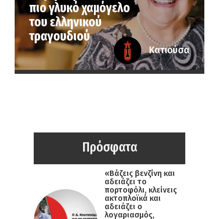
πιο γλυκό χαμόγελο
του ελληνικού
τραγουδιού
Κατιούσα
Πρόσφατα
«Βάζεις βενζίνη και
αδειάζει το
πορτοφόλι, κλείνεις
ακτοπλοϊκά και
αδειάζει ο
λογαριασμός,