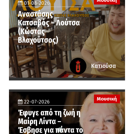
Μουσική
01-08-2026
Αναστάσης
Κατσαβός – Λούτσα
(Κώστας
Βλαχούτσος)
Κατιούσα
Μουσική
22-07-2026
Έφυγε από τη ζωή η
Μαίρη Λίντα –
Έσβησε για πάντα το