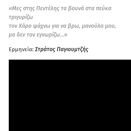
«Μες στης Πεντέλης τα βουνά στα πεύκα
τριγυρίζω
τον Χάρο ψάχνω για να βρω, μανούλα μου,
μα δεν τον εγνωρίζω…»
Ερμηνεία:
Στράτος Παγιουμτζής