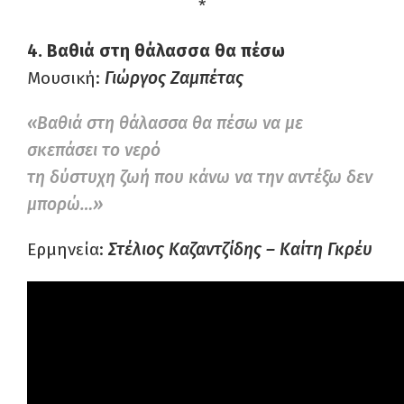
*
4. Βαθιά στη θάλασσα θα πέσω
Μουσική:
Γιώργος Ζαμπέτας
«Βαθιά στη θάλασσα θα πέσω να με
σκεπάσει το νερό
τη δύστυχη ζωή που κάνω να την αντέξω δεν
μπορώ…»
Ερμηνεία:
Στέλιος Καζαντζίδης – Καίτη Γκρέυ