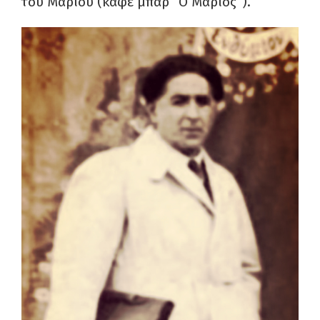
του Μάριου (καφέ μπαρ “Ο Μάριος”).