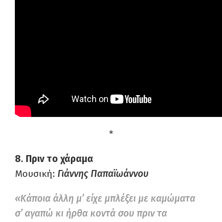
*
8. Πριν το χάραμα
Μουσική:
Γιάννης Παπαϊωάννου
«Κάποια άλλη μ’ είχε μπλέξει με καμώματα
σ’ αγαπώ κι ήρθα κοντά σου πριν τα