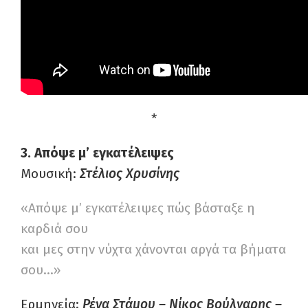
*
3. Απόψε μ’ εγκατέλειψες
Μουσική:
Στέλιος Χρυσίνης
«Απόψε μ’ εγκατέλειψες πώς βάσταξε η
καρδιά σου
και μες στην νύχτα χάνονται αργά τα βήματα
σου…»
Ερμηνεία:
Ρένα Στάμου – Νίκος Βούλγαρης –