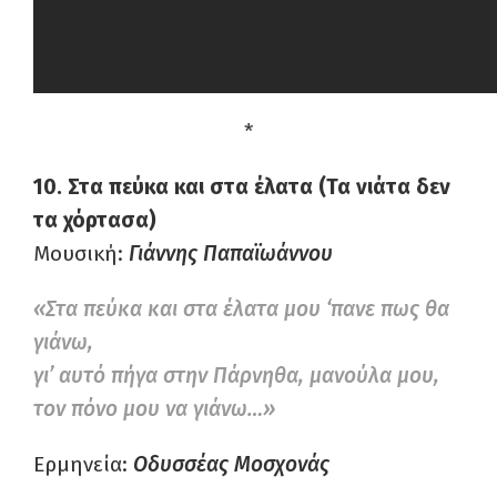
*
10. Στα πεύκα και στα έλατα (Τα νιάτα δεν
τα χόρτασα)
Μουσική:
Γιάννης Παπαϊωάννου
«Στα πεύκα και στα έλατα μου ‘πανε πως θα
γιάνω,
γι’ αυτό πήγα στην Πάρνηθα, μανούλα μου,
τον πόνο μου να γιάνω…»
Ερμηνεία:
Οδυσσέας Μοσχονάς