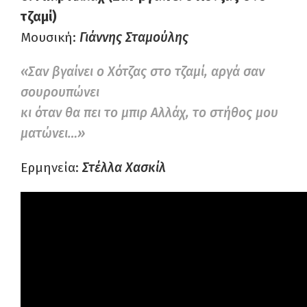
τζαμί)
Μουσική:
Γιάννης Σταμούλης
«Σαν βγαίνει ο Χότζας στο τζαμί, αργά σαν
σουρουπώνει
κι όταν θα πει το μπιρ Αλλάχ, το στήθος μου
ματώνει…»
Ερμηνεία:
Στέλλα Χασκίλ