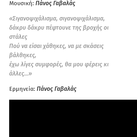
Μουσική:
Πάνος Γαβαλάς
«Σιγανοψιχάλισμα, σιγανοψιχάλισμα,
δάκρυ δάκρυ πέφτουνε της βροχής οι
στάλες
Πού να είσαι χάθηκες, να με σκάσεις
βάλθηκες,
έχω λίγες συμφορές, θα μου φέρεις κι
άλλες…»
Ερμηνεία:
Πάνος Γαβαλάς