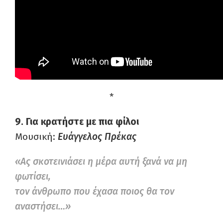
*
9. Για κρατήστε με πια φίλοι
Μουσική:
Ευάγγελος Πρέκας
«Ας σκοτεινιάσει η μέρα αυτή ξανά να μη
φωτίσει,
τον άνθρωπο που έχασα ποιος θα τον
αναστήσει…»