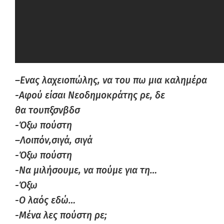
–
Ενας
λαχειοπώλης, να του πω μια καλημέρα
-Αφού είσαι
Νεοδημοκράτης ρε, δε
θα
τουπξσνβδσ
-Ό
ξω
πούστη
–
Λοιπόν,
σιγά
, σιγά
-Ό
ξω
πούστη
-Να μιλήσουμε, να πούμε για τη…
-Ό
ξω
-Ο λαός εδώ…
-Μένα λες πούστη ρε;