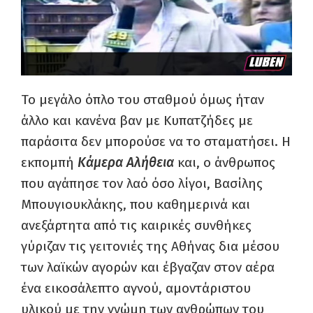
Το μεγάλο όπλο του σταθμού όμως ήταν
άλλο και κανένα βαν με
Κυπατζήδες
με
παράσιτα δεν μπορούσε να το σταματήσει. Η
εκπομπή
Κάμερα Αλήθεια
και,
ο άνθρωπος
που αγάπησε τον λαό όσο λίγοι, Βασίλης
Μπουγιουκλάκης,
που
καθ
ημερινά
και
ανεξάρτητα από τις
καιρικές
συνθήκες
γύριζαν τις
γειτονιές της Αθήνας δια μέσου
των λαϊκών αγορών και έβγαζαν στον αέρα
ένα εικοσάλεπτο
αγνού, αμοντάριστου
υλικού με την γνώμη των ανθρώπων του