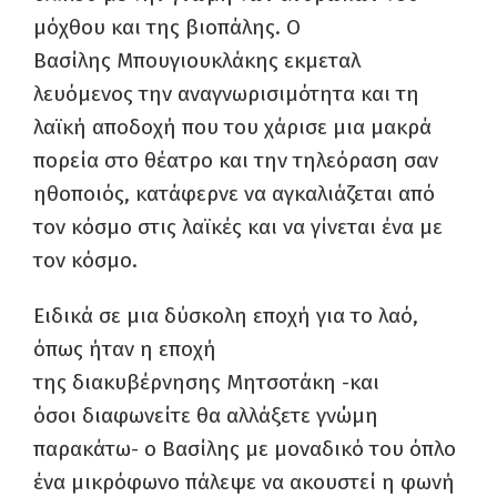
μόχθου και της βιοπάλης.
Ο
Βασίλης
Μπουγιουκλάκης
εκμεταλ
λευόμενος
την
αναγνωρισι
μότητα
και τη
λαϊκή αποδοχή που του χάρισε μια μακρά
πορεία στο θέατρο και την τηλεόραση σαν
ηθοποιός,
κατάφερνε να αγκαλιάζεται από
τον κόσμο στις λαϊκές και να γίνεται ένα με
τον κόσμο.
Ειδικά σε μια δύσκολη εποχή για το λαό,
όπως ήταν η
εποχή
της
διακυβέρνηση
ς
Μητσοτάκη -και
όσοι
διαφωνείτε θα αλλάξετε γνώμη
παρακάτω- ο Βασίλης με μοναδικό του όπλο
ένα
μικρόφωνο πάλεψε να ακουστεί η φωνή