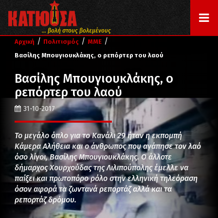
... βολή στους βολεμένους
/
/
/
Αρχική
Πολιτισμός
ΜΜΕ
Βασίλης Μπουγιουκλάκης, ο ρεπόρτερ του λαού
Βασίλης Μπουγιουκλάκης, ο
ρεπόρτερ του λαού
31-10-2017
Το μεγάλο όπλο για το Κανάλι 29 ήταν η εκπομπή
Κάμερα Αλήθεια και ο άνθρωπος που αγάπησε τον λαό
όσο λίγοι, Βασίλης Μπουγιουκλάκης. Ο άλλοτε
δήμαρχος Χουρχούδας της Λιλιπούπολης έμελλε να
παίξει και πρωτοπόρο ρόλο στην ελληνική τηλεόραση
όσον αφορά τα ζωντανά ρεπορτάζ αλλά και τα
ρεπορτάζ δρόμου.