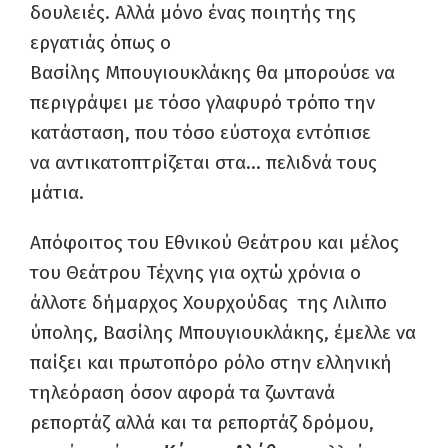
δουλειές. Αλλά μ
όνο ένας ποιητής της
εργατιάς όπως ο
Βασίλης
Μπουγιουκλάκης
θα μπορούσε
να
περιγράψει με τόσο
γλαφυρό
τρόπο την
κατάσταση
,
που τόσο εύστοχα εντόπισε
να
αντικατοπτρίζεται
στα
…
πελιδνά τους
μάτια.
Απόφοιτος του Εθνικού
Θεάτρου
και μέλος
του Θεάτρου Τέχνης για οχτώ χρόνια ο
άλλοτε δήμαρχος Χουρχούδας
της
Λιλι
πο
ύπολης
,
Βασίλης
Μπουγιουκλάκης
,
έμελλε να
παίξει και πρωτοπόρο ρόλο στην ελληνική
τηλεόραση όσον αφορά
τα ζωντανά
ρεπορτάζ αλλά και
τα ρεπορτάζ δρόμου,