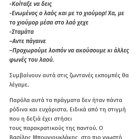
-Κοίταξε να δεις
-Ενωμένος ο λαός και με το χιούμορ! Χα, μ
ε
το χιούμορ μέσα στο λαό
χεχε
-Σταμάτα
–
Αντε
πάγαινε
–
Προχ
ωρούμε
λοιπόν να ακούσουμε
κι άλλες
φωνές του λαού.
Συμβαίνουν αυτά στις ζωντανές εκπομπές θα
λέγαμε.
Παρόλα αυτά τα πράγματα δεν ήταν πάντα
ρόδινα και ευχάριστα. Ειδικά από τη στιγμή
που η δεξιά έχει στήσει
τους
παρακρατικούς
της παντού. Ο
Βασίλης
Μπουγιουκλάκης
, στο πιο γνωστό