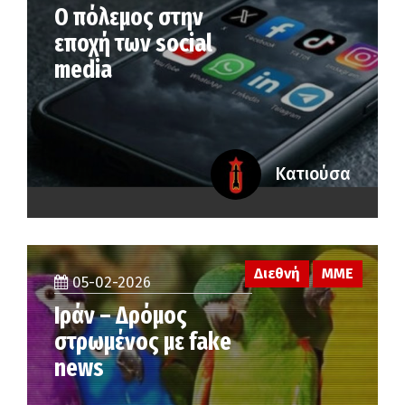
Ο πόλεμος στην
εποχή των social
media
Κατιούσα
Διεθνή
ΜΜΕ
05-02-2026
Ιράν – Δρόμος
στρωμένος με fake
news