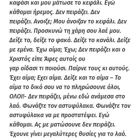
καφάσι και μου μάτωσε το κεφάλι. Εγώ
κάθομαι ήρεμος. Δεν πειράζει. Δεν
πειράζει.
Ανοιξε
; Μου άνοιξαν το κεφάλι. Δεν
πειράζει. Προσκυνώ τη χάρη σου λαέ μου.
Δείξε το, δείξε το φακό. Δείξε το κανάλι. Δείξε
με εμένα.
Έχω
αίμα;
Έχω
; Δεν πειράζει και ο
Χριστός είπε
Ά
φες
αυτοίς ου
γαρ
οίδασι
τι
ποιούσι
. Παίρνε τους κι αυτούς.
Έ
χει
αίμα;
Εχει
αίμα. Δείξε και το αίμα – Το
αίμα το δικό σου να το πληρώσουνε όλοι,
ΟΛΟΙ!- Δεν πειράζει, μένω εδώ ανάμεσα στο
λαό. Φωνάξτε τον αστυφύλακα. Φωνάξτε τον
αστυφύλακα να με προστατέψει. Εγώ
κάθομαι. Ας με ματώσουνε δεν πειράζει.
Έ
χουνε
γίνει μεγαλύτερες θυσίες για το λαό.