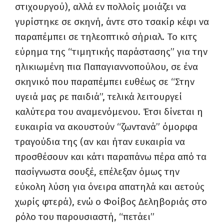
στιχουργού), αλλά εν πολλοίς μοιάζει να
γυρίστηκε σε σκηνή, άντε στο τσακίρ κέφι να
παραπέμπει σε τηλεοπτικό σήριαλ. Το κιτς
εύρημα της “τιμητικής παράστασης” για την
ηλικιωμένη πια Παπαγιαννοπούλου, σε ένα
σκηνικό που παραπέμπει ευθέως σε “Στην
υγειά μας ρε παιδιά”, τελικά λειτουργεί
καλύτερα του αναμενόμενου. Έτσι δίνεται η
ευκαιρία να ακουστούν “ζωντανά” όμορφα
τραγούδια της (αν και ήταν ευκαιρία να
προσθέσουν και κάτι παραπάνω πέρα από τα
πασίγνωστα σουξέ, επέλεξαν όμως την
εύκολη λύση για όνειρα απατηλά και αετούς
χωρίς φτερά), ενώ ο Φοίβος Δεληβοριάς στο
ρόλο του παρουσιαστή, “πετάει”