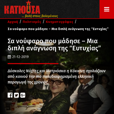
... βολή στους βολεμένους
/
/
/
Αρχική
Πολιτισμός
Κινηματογράφος
Σα νούφαρο που μάδησε – Μια διπλή ανάγνωση της “Ευτυχίας”
Σα νούφαρο που μάδησε – Μια
διπλή ανάγνωση της “Ευτυχίας”
21-12-2019
Δύσκολες Νύχτες και Ματριόσκα η Κόκκινη σχολιάζουν
από κοινού την πιο πολυδιαφημισμένη ελληνική
παραγωγή της χρονιάς.