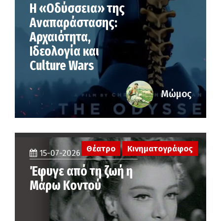
Η «Οδύσσεια» της
Αναπαράστασης:
Αρχαιότητα,
Ιδεολογία και
Culture Wars
Μώμος
Θέατρο
Κινηματογράφος
15-07-2026
Έφυγε από τη ζωή η
Μάρω Κοντού