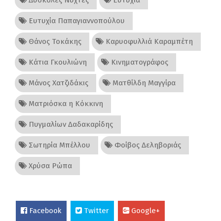
Δύσκολες Νύχτες
Ευτυχία
Ευτυχία Παπαγιαννοπούλου
Θάνος Τοκάκης
Καρυοφυλλιά Καραμπέτη
Κάτια Γκουλιώνη
Κινηματογράφος
Μάνος Χατζιδάκις
Ματθίλδη Μαγγίρα
Ματριόσκα η Κόκκινη
Πυγμαλίων Δαδακαρίδης
Σωτηρία Μπέλλου
Φοίβος Δεληβοριάς
Χρύσα Ρώπα
Facebook
Twitter
Google+