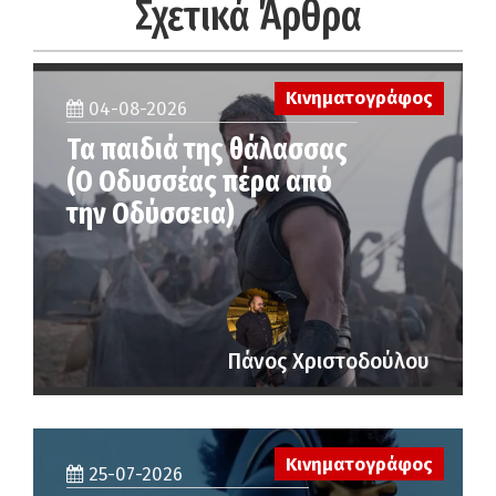
Σχετικά Άρθρα
Κινηματογράφος
04-08-2026
Τα παιδιά της θάλασσας
(Ο Οδυσσέας πέρα από
την Οδύσσεια)
Πάνος Χριστοδούλου
Κινηματογράφος
25-07-2026