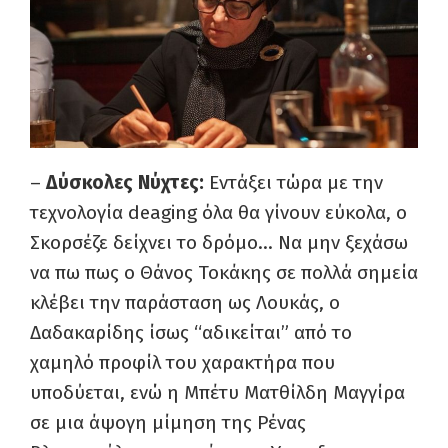
–
Δύσκολες Νύχτες:
Εντάξει τώρα με την
τεχνολογία deaging όλα θα γίνουν εύκολα, ο
Σκορσέζε δείχνει το δρόμο… Να μην ξεχάσω
να πω πως ο Θάνος Τοκάκης σε πολλά σημεία
κλέβει την παράσταση ως Λουκάς, ο
Δαδακαρίδης ίσως “αδικείται” από το
χαμηλό προφίλ του χαρακτήρα που
υποδύεται, ενώ η Μπέτυ Ματθίλδη Μαγγίρα
σε μια άψογη μίμηση της Ρένας