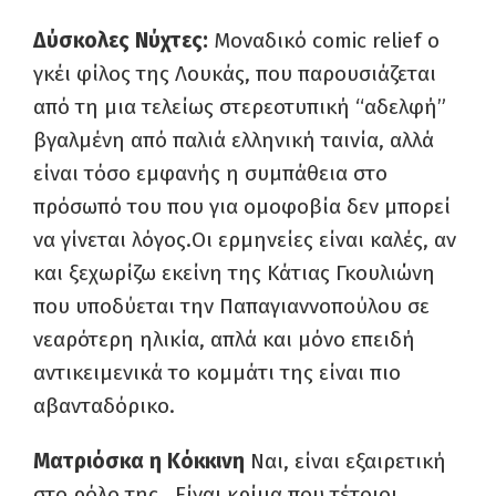
Δύσκολες Νύχτες:
Μοναδικό comic relief ο
γκέι φίλος της Λουκάς, που παρουσιάζεται
από τη μια τελείως στερεοτυπική “αδελφή”
βγαλμένη από παλιά ελληνική ταινία, αλλά
είναι τόσο εμφανής η συμπάθεια στο
πρόσωπό του που για ομοφοβία δεν μπορεί
να γίνεται λόγος.Οι ερμηνείες είναι καλές, αν
και ξεχωρίζω εκείνη της Κάτιας Γκουλιώνη
που υποδύεται την Παπαγιαννοπούλου σε
νεαρότερη ηλικία, απλά και μόνο επειδή
αντικειμενικά το κομμάτι της είναι πιο
αβανταδόρικο.
Ματριόσκα η Κόκκινη
Ναι, είναι εξαιρετική
στο ρόλο της . Είναι κρίμα που τέτοιοι