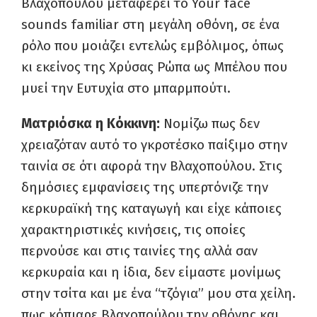
Βλαχοπούλου μεταφέρει το Your face
sounds familiar στη μεγάλη οθόνη, σε ένα
ρόλο που μοιάζει εντελώς εμβόλιμος, όπως
κι εκείνος της Χρύσας Ρώπα ως Μπέλου που
μυεί την Ευτυχία στο μπαρμπούτι.
Ματριόσκα η Κόκκινη:
Νομίζω πως δεν
χρειαζόταν αυτό το γκροτέσκο παίξιμο στην
ταινία σε ότι αφορά την Βλαχοπούλου. Στις
δημόσιες εμφανίσεις της υπερτόνιζε την
κερκυραϊκή της καταγωγή και είχε κάποιες
χαρακτηριστικές κινήσεις, τις οποίες
περνούσε και στις ταινίες της αλλά σαν
κερκυραία και η ίδια, δεν είμαστε μονίμως
στην τσίτα και με ένα “τζόγια” μου στα χείλη.
πως κόπιαρε Βλαχοπούλου την οθόνης και