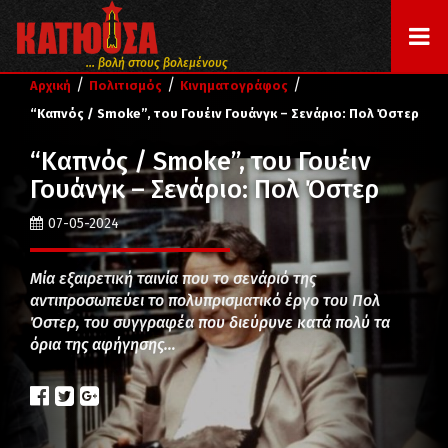
... βολή στους βολεμένους
/
/
/
Αρχική
Πολιτισμός
Κινηματογράφος
“Καπνός / Smoke”, του Γουέιν Γουάνγκ – Σενάριο: Πολ Όστερ
“Καπνός / Smoke”, του Γουέιν
Γουάνγκ – Σενάριο: Πολ Όστερ
07-05-2024
Μία εξαιρετική ταινία που το σενάριό της
αντιπροσωπεύει το πολυπρισματικό έργο του Πολ
Όστερ, του συγγραφέα που διεύρυνε κατά πολύ τα
όρια της αφήγησης…