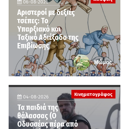
06-08-2026
Αριστεροί με δεξιές
τσέπες: Το
Υπαρξιακό και
Ταξικό Αδιέξοδο της
Επιβίωσης
Μώμος
Κινηματογράφος
04-08-2026
Τα παιδιά της
θάλασσας (Ο
Οδυσσέας πέρα από