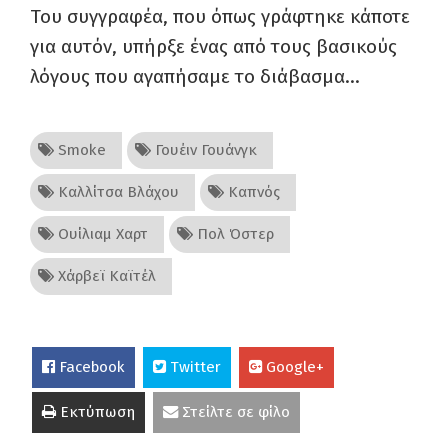
Του συγγραφέα, που όπως γράφτηκε κάποτε
για αυτόν, υπήρξε ένας από τους βασικούς
λόγους που αγαπήσαμε το διάβασμα…
Smoke
Γουέιν Γουάνγκ
Καλλίτσα Βλάχου
Καπνός
Ουίλιαμ Χαρτ
Πολ Όστερ
Χάρβεϊ Καϊτέλ
Facebook
Twitter
Google+
Εκτύπωση
Στείλτε σε φίλο