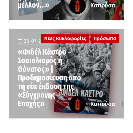
μέλλον…»
Κατιούσα
Νέες Κυκλοφορίες
Πρόσωπα
26-07-2026
«Φιδέλ Κάστρο –
Σοσιαλισμός ή
Θάνατος» |
Προδημοσίευση από
τη νέα έκδοση της
«Σύγχρονης
Εποχής»
Κατιούσα