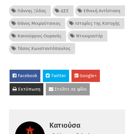
Γιάννης Ξύδας
ΔΣΕ
Εθνική Αντίσταση
Θάνος Μικρούτσικος
Ιστορίες της Κατοχής
Καινούργιος Ουρανός
Ντοκιμαντέρ
Τάσος Κωνσταντόπουλος
Facebook
Twitter
Google+
Εκτύπωση
Στείλτε σε φίλο
Κατιούσα