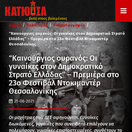
... βολή στους βολεμένους
/
/
/
Αρχική
Πολιτισμός
Κινηματογράφος
“Καινούργιος ουρανός: Οι γυναίκες στον Δημοκρατικό Στρατό
Ελλάδας” – Πρεμιέρα στο 23ο Φεστιβάλ Ντοκιμαντέρ
Θεσσαλονίκης
“Καινούργιος ουρανός: Οι
γυναίκες στον Δημοκρατικό
Στρατό Ελλάδας” – Πρεμιέρα στο
23ο Φεστιβάλ Ντοκιμαντέρ
Θεσσαλονίκης
21-06-2021
Οι μαχήτριες του ΔΣΕ αφηγούνται. Γυναίκες
διωκόμενες, γυναίκες που συνειδητά επιλέγουν να
πολεμήσουν, γυναίκες επιστρατευμένες, συνθέτουν το