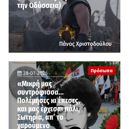
την Οδύσσεια)
Πάνος Χριστοδούλου
Πρόσωπα
28-07-2026
«Μικρή μας
συντρόφισσα…
Πολέμησες κι έπεσες,
και μας έρχεσαι πάλι,
Σωτηρία, απ’ το
χαρούμενο