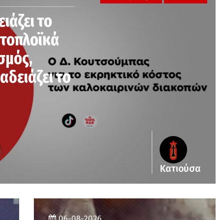
ειάζει το
κτοπλοϊκά
σμός,
αδειάζει το
Κατιούσα
06-08-2026