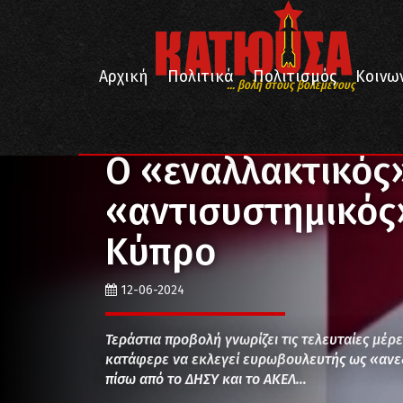
Αρχική
Πολιτικά
Πολιτισμός
Κοινω
... βολή στους βολεμένους
/
/
/
Αρχική
Πολιτισμός
Διαδίκτυο
Ο «εναλλακτικό
Ο «εναλλακτικός»
«αντισυστημικός
Κύπρο
12-06-2024
Τεράστια προβολή γνωρίζει τις τελευταίες μέρ
κατάφερε να εκλεγεί ευρωβουλευτής ως «ανεξά
πίσω από το ΔΗΣΥ και το ΑΚΕΛ…