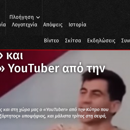
Πλοήγηση
νία
Λογοτεχνία
Απόψεις
Ιστορία
ς» και «αντισυστημικός» YouTuber από την Κύπρο
Βίντεο
Σκίτσα
Εκδηλώσεις
Συν
 και
» YouTuber από την
ες και στη χώρα μας ο «YouTuber» από την Κύπρο που
ρτητος» υποψήφιος, και μάλιστα τρίτος στη σειρά,