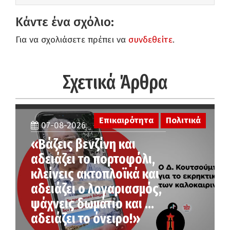
Κάντε ένα σχόλιο:
Για να σχολιάσετε πρέπει να
συνδεθείτε
.
Σχετικά Άρθρα
Επικαιρότητα
Πολιτικά
07-08-2026
«Βάζεις βενζίνη και
αδειάζει το πορτοφόλι,
κλείνεις ακτοπλοϊκά και
αδειάζει ο λογαριασμός,
ψάχνεις δωμάτιο και …
αδειάζει το όνειρο!»