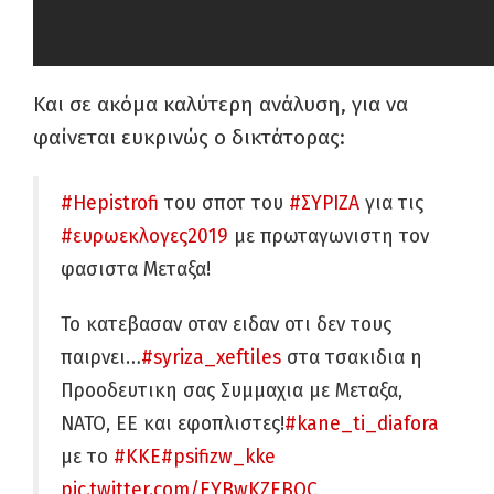
Και σε ακόμα καλύτερη ανάλυση, για να
φαίνεται ευκρινώς ο δικτάτορας:
#Hepistrofi
του σποτ του
#ΣΥΡΙΖΑ
για τις
#ευρωεκλογες2019
με πρωταγωνιστη τον
φασιστα Μεταξα!
Το κατεβασαν οταν ειδαν οτι δεν τους
παιρνει…
#syriza_xeftiles
στα τσακιδια η
Προοδευτικη σας Συμμαχια με Μεταξα,
ΝΑΤΟ, ΕΕ και εφοπλιστες!
#kane_ti_diafora
με το
#ΚΚΕ
#psifizw_kke
pic.twitter.com/EYBwKZEBOC