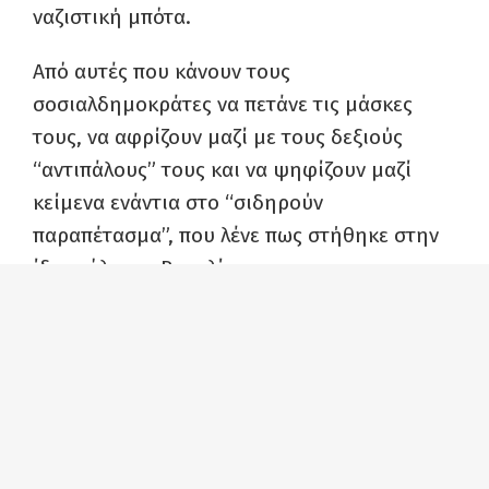
ναζιστική μπότα.
Από αυτές που κάνουν τους
σοσιαλδημοκράτες να πετάνε τις μάσκες
τους, να αφρίζουν μαζί με τους δεξιούς
“αντιπάλους” τους και να ψηφίζουν μαζί
κείμενα ενάντια στο “σιδηρούν
παραπέτασμα”, που λένε πως στήθηκε στην
ίδια πόλη, το Βερολίνο.
Από αυτές κρεμάνε οι λαοί στην καρδιά τους.
Αντικομμουνισμός
Κόκκινη σημαία
Ράιχσταγκ