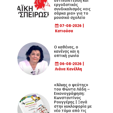
αντιπολίτευση και
εργοδοτικός
συνδικαλισμός «εις
σάρκα μια» για το
μουσικό σχολείο
07-08-2026 |
Κατιούσα
Ο καθένας, ο
κανένας και η
οπτική γωνία
06-08-2026 |
Λιάνα Κανέλλη
«Άλκης ο ψεύτης»
του Φώντα Λάδη –
Εικονογράφηση:
Κωνσταντίνος
Ρουγγέρης | Ξανά
στην κυκλοφορία με
νέο τόμο από τις