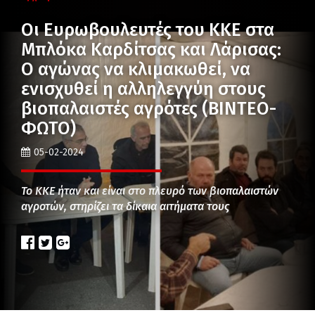
Οι Ευρωβουλευτές του ΚΚΕ στα
Μπλόκα Καρδίτσας και Λάρισας:
Ο αγώνας να κλιμακωθεί, να
ενισχυθεί η αλληλεγγύη στους
βιοπαλαιστές αγρότες (ΒΙΝΤΕΟ-
ΦΩΤΟ)
05-02-2024
Το ΚΚΕ ήταν και είναι στο πλευρό των βιοπαλαιστών
αγροτών, στηρίζει τα δίκαια αιτήματα τους