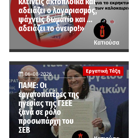
κλείνεις ακτοπλοϊκά και
αδειάζει ο λογαριασμός,
ψάχνεις δωμάτιο και …
αδειάζει το όνειρο!»
Κατιούσα
Εργατική Τάξη
06-08-2026
ΠΑΜΕ: Οι
εργατοπατέρες της
ηγεσίας της ΓΣΕΕ
ξανά σε ρόλο
προσωπάρχη του
ΣΕΒ