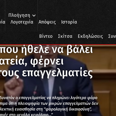
Πλοήγηση
νία
Λογοτεχνία
Απόψεις
Ιστορία
που ήθελε να βάλει στο γύψο τα σωματεία, φέρνει φοροεπιδρομή στου
Βίντεο
Σκίτσα
Εκδηλώσεις
Συν
που ήθελε να βάλει
τεία, φέρνει
ους επαγγελματίες
 δυνατόν ο επαγγελματίας να πληρώνει λιγότερο φόρο
πιμα ότι η πλειοψηφία των μικρών επαγγελματιών δεν
ιλεκτική ευαισθησία στη “φορολογική δικαιοσύνη”,
λαγές στο μεγάλο κεφάλαιο…”