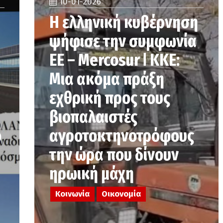
10-01-2026
Η ελληνική κυβέρνηση
ψήφισε την συμφωνία
ΕΕ – Mercosur ǀ ΚΚΕ:
Μια ακόμα πράξη
εχθρική προς τους
βιοπαλαιστές
ο
αγροτοκτηνοτρόφους
την ώρα που δίνουν
ηρωική μάχη
Κοινωνία
Οικονομία