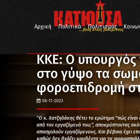
Αρχική
Πολιτικά
Πολιτισμός
Κοινω
... βολή στους βολεμένους
/
/
/
Αρχική
Πολιτικά
Οικονομία
ΚΚΕ: Ο υπουργός 
ΚΚΕ: Ο υπουργός 
στο γύψο τα σωμα
φοροεπιδρομή στ
06-11-2023
“Ο κ. Χατζηδάκης θέτει το ερώτημα “πώς είναι
από τον εργαζόμενό του;”, αποκρύπτοντας σκό
απασχολούν εργαζόμενους. Και βέβαια έχει επ
καθώς δεν βγάζει κουβέντα για τις φοροαπαλ