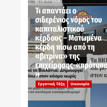
28-01-2026
Τι απαντάει ο
σιδερένιος νόμος του
καπιταλιστικού
κέρδους – Ματωμένα
κέρδη πίσω από τη
«βιτρίνα» της
επιχείρησης-«πρότυπ
»
Εργατική Τάξη
Οικονομία