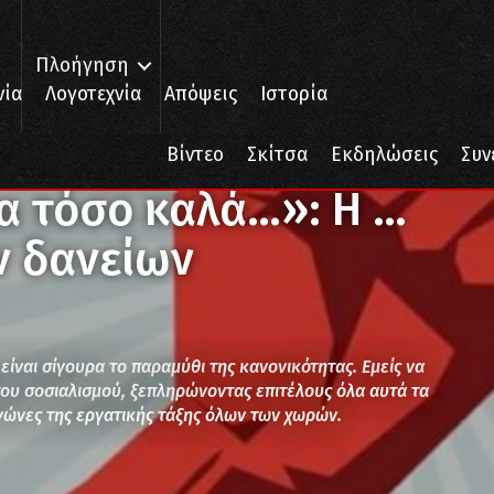
Πλοήγηση
νία
Λογοτεχνία
Απόψεις
Ιστορία
α τόσο καλά…»: Η …κανονικότητα των δανείων
Βίντεο
Σκίτσα
Εκδηλώσεις
Συν
α τόσο καλά…»: Η …
ν δανείων
είναι σίγουρα το παραμύθι της κανονικότητας. Εμείς να
ου σοσιαλισμού, ξεπληρώνοντας επιτέλους όλα αυτά τα
αγώνες της εργατικής τάξης όλων των χωρών.