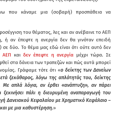
νω που κάναμε μια (σοβαρή) προσπάθεια να
σέγγιση του θέματος, λες και αν ανέβαινε το ΑΕΠ
η, ή αν έπεφτε η ανεργία δεν θα γινόταν επειδή
 σε δύο. Το θέμα μας εδώ είναι ότι ούτε αυτό δεν
ο ΑΕΠ
και
δεν έπεφτε η ανεργία
μέχρι τώρα. Σε
θεί στα δάνεια των τραπεζών και πώς αυτά μπορεί
νομίας. Γράφαμε τότε ότι «
ο δείκτης των Δανείων
κετά ξεκάθαρος, λόγω της απλότητάς του, δείκτης
 Με απλά λόγια, αν έρθει «ανάπτυξη», αν πάρει
ι ξεκινήσει πάλι η διευρυμένη αναπαραγωγή του
λαγή Δανειακού Κεφαλαίου με Χρηματικό Κεφάλαιο –
 και με μια καθυστέρηση.
»