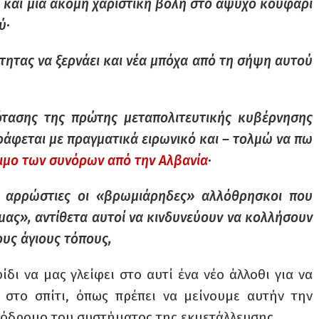
ι και μια ακόμη χαριστική βολή στο άψυχο κουφάρι
ύ·
τητας να ξερνάει και νέα μπόχα από τη σήψη αυτού
ρότασης της πρώτης μεταπολιτευτικής κυβέρνησης
ράφεται με πραγματικά ειρωνικό και – τολμώ να πω
σιμο των συνόρων από την Αλβανία
·
ν αρρώστιες οι «βρωμιάρηδες» αλλόθρησκοι που
μας», αντίθετα αυτοί να κινδυνεύουν να κολλήσουν
ους άγιους τόπους,
δι να μας γλείφει στο αυτί ένα νέο άλλοθι για να
ς στο σπίτι, όπως πρέπει να μείνουμε αυτήν την
νόδρομο του συστήματος της εκμετάλλευσης.