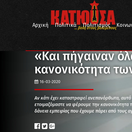
Αρχική
Πολιτικά
Πολιτισμός
Κοινω
... βολή στους βολεμένους
/
/
/
Αρχική
Πολιτικά
Οικονομία
«Και πήγαιναν όλ
«Και πήγαιναν όλ
κανονικότητα τω
16-03-2020
Αν κάτι έχει καταστραφεί ανεπανόρθωτα, αυτό 
ετοιμαζόμαστε να φέρουμε την κανονικότητα τ
δάνεια εμπειρίας που έχουμε πάρει από τους 