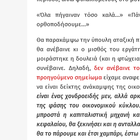
«Όλα πήγαιναν τόσο καλά…» «Πά
ορθοποδήσουμε…»
Θα παρακάμψω την ύπουλη αταξική προ
θα ανέβαινε κι ο μισθός του εργάτ
μοιράστηκε η δουλειά (και η φτώχεια)
συνέβαινε. Δηλαδή,
δεν ανέβαινε τ
προηγούμενο σημείωμα
είχαμε αναφερ
να είναι δείκτης ανάκαμψης της οικο
είναι ένας χονδροειδής μεν, αλλά αρ
της φάσης του οικονομικού κύκλου.
μπροστά η καπιταλιστική μηχανή κα
κεφαλαίου, θα ξεκινήσει και η ανταλ
θα το πάρουμε και έτσι χαμπάρι, έστω