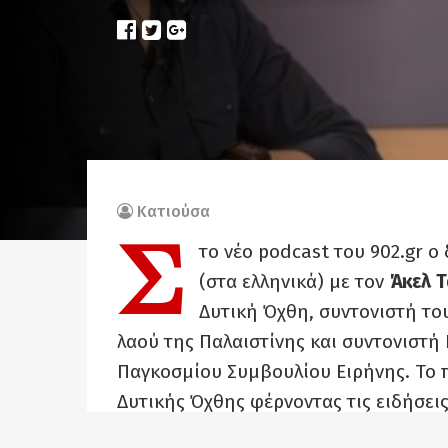
Κατιούσα
Σ
το νέο podcast του 902.gr 
(στα ελληνικά) με τον
Άκελ Τ
Δυτική Όχθη, συντονιστή το
λαού της Παλαιστίνης και συντονιστή
Παγκοσμίου Συμβουλίου Ειρήνης. Το π
Δυτικής Όχθης φέρνοντας τις ειδήσει
των fake news του Ισραήλ και των ασ