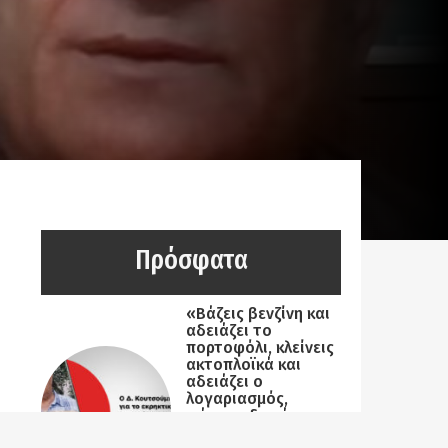
Πρόσφατα
«Βάζεις βενζίνη και
αδειάζει το
πορτοφόλι, κλείνεις
ακτοπλοϊκά και
αδειάζει ο
λογαριασμός,
ψάχνεις δωμάτιο
και …αδειάζει το