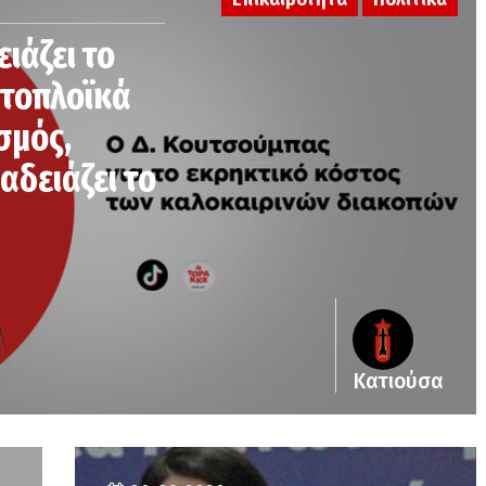
ειάζει το
κτοπλοϊκά
σμός,
αδειάζει το
Κατιούσα