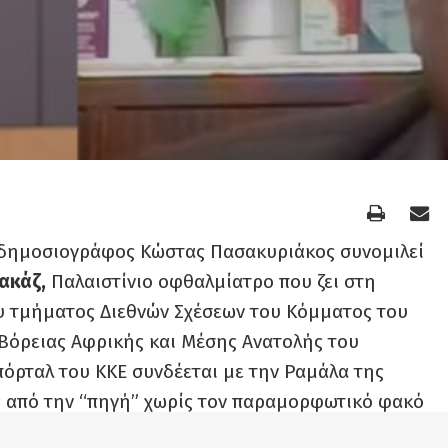
ο δημοσιογράφος Κώστας Πασακυριάκος συνομιλεί
ακάζ,
Παλαιστίνιο οφθαλμίατρο που ζει στη
υ τμήματος Διεθνών Σχέσεων του Κόμματος του
 Βόρειας Αφρικής και Μέσης Ανατολής του
όρταλ του ΚΚΕ συνδέεται με την Ραμάλα της
ς από την “πηγή” χωρίς τον παραμορφωτικό φακό
τικών ΜΜΕ στη χώρα μας.