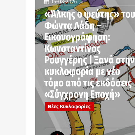
06-08-2026
«Άλκης ο ψεύτης» το
Φώντα Λάδη –
Εικονογράφηση:
Κωνσταντίνος
Ρουγγέρης | Ξανά στην
κυκλοφορία με νέο
τόμο από τις εκδόσεις
«Σύγχρονη Εποχή»
Νέες Κυκλοφορίες