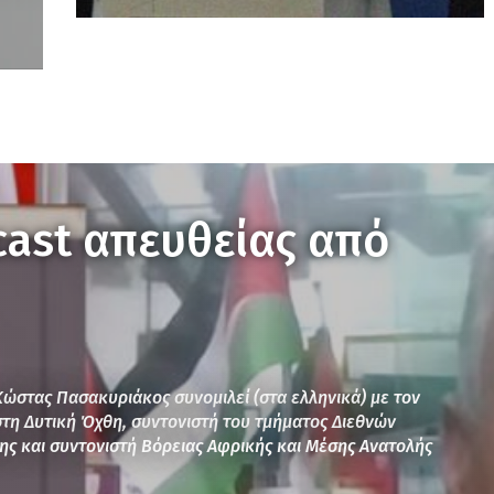
cast απευθείας από
Κώστας Πασακυριάκος συνομιλεί (στα ελληνικά) με τον
στη Δυτική Όχθη, συντονιστή του τμήματος Διεθνών
ης και συντονιστή Βόρειας Αφρικής και Μέσης Ανατολής