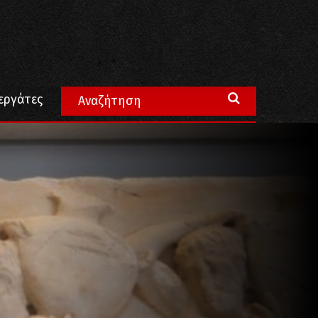
 επίλυση σ’ αυτό το διαχρονικό ζήτημα
εργάτες