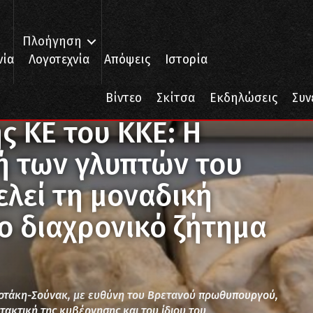
Πλοήγηση
νία
Λογοτεχνία
Απόψεις
Ιστορία
 Η μόνιμη επιστροφή των γλυπτών του Παρθενώνα αποτελεί τη μοναδική
Βίντεο
Σκίτσα
Εκδηλώσεις
Συν
ς ΚΕ του ΚΚΕ: Η
ή των γλυπτών του
λεί τη μοναδική
το διαχρονικό ζήτημα
οτάκη-Σούνακ, με ευθύνη του Βρετανού πρωθυπουργού,
 τακτική της κυβέρνησης και του ίδιου του