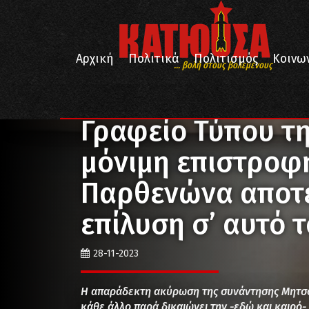
Αρχική
Πολιτικά
Πολιτισμός
Κοινω
... βολή στους βολεμένους
/
/
Αρχική
Πολιτικά
Γραφείο Τύπου της ΚΕ του ΚΚΕ:
Γραφείο Τύπου τη
μόνιμη επιστροφ
Παρθενώνα αποτε
επίλυση σ’ αυτό 
28-11-2023
Η απαράδεκτη ακύρωση της συνάντησης Μητσ
κάθε άλλο παρά δικαιώνει την -εδώ και καιρό-