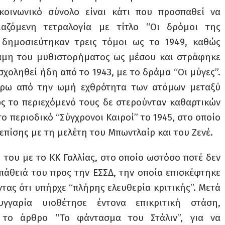
οινωνικό σύνολο είναι κάτι που προσπαθεί να
αζόμενη τετραλογία με τίτλο “Οι δρόμοι της
 δημοσιεύτηκαν τρεις τόμοι ως το 1949, καθώς
ναμη του μυθιστορήματος ως μέσου και στράφηκε
ασχοληθεί ήδη από το 1943, με το δράμα “Οι μύγες”.
γύρω από την ωμή εχθρότητα των ατόμων μεταξύ
ως το περιεχόμενό τους δε στερούνταν καθαρτικών
 περιοδικό “Σύγχρονοι Καιροί” το 1945, στο οποίο
επίσης με τη μελέτη του Μπωντλαίρ και του Ζενέ.
 του με το ΚΚ Γαλλίας, στο οποίο ωστόσο ποτέ δεν
μπάθειά του προς την ΕΣΣΔ, την οποία επισκέφτηκε
τας ότι υπήρχε “πλήρης ελευθερία κριτικής”. Μετά
γαρία υιοθέτησε έντονα επικριτική στάση,
 το άρθρο “Το φάντασμα του Στάλιν”, για να