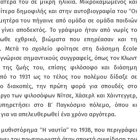
πατέρα του σε μικρή ηλικία. Μικροκαμωμένος και
αίτερα δημοφιλής και στην αυτοβιογραφία του “Οι
η μητέρα του πήγαινε από ομάδα σε ομάδα παιδιών
γίνει αποδεκτός. Το γράψιμο ήταν από νωρίς το
ιωθε εχθρικό, βιώματα που επηρέασαν και τη
. Μετά το σχολείο φοίτησε στη διάσημη École
 γνώρισε σημαντικούς συγγραφείς, όπως τον Κλωντ
ο της ζωής του, επίσης φιλόσοφο και διάσημη
Από το 1931 ως το τέλος του πολέμου δίδαξε σε
υο διακοπές, την πρώτη φορά για σπουδές στο
έργο των φιλοσόφων Νίτσε, Χάσερλ και Χάιντεγγερ,
υπηρετήσει στο Β’ Παγκόσμιο πόλεμο, όπου κι
 για να απελευθερωθεί ένα χρόνο αργότερα.
 μυθιστόρημα “Η ναυτία” το 1938, που περιγράφει
νει τον πρωταγωνιστή όταν αποκτά συνείδηση του