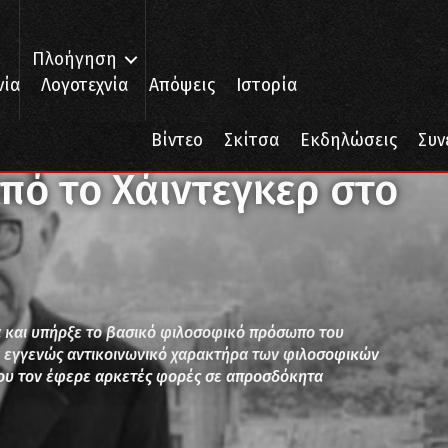
Πλοήγηση
νία
Λογοτεχνία
Απόψεις
Ιστορία
Από το Χάιντεγκερ στο Μάο
Βίντεο
Σκίτσα
Εκδηλώσεις
Συν
πό το Χάιντεγκερ στο
α και υπήρξε το βασικό φιλοσοφικό πρόσωπο του
ν εγγενώς αντικοινωνικό χαρακτήρα των φιλοσοφικών
που τον έφερε αρκετές φορές σε απροσδόκητα