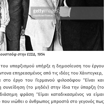
ρουστσόφ στην ΕΣΣΔ, 1954
του υπαρξισμού υπήρξε η δημοσίευση του έργου
 έντονα επηρεασμένος από τις ιδέες του Χάιντεγκερ,
ά στο έργο του Γερμανού φιλοσόφου “Είναι και
η συνείδηση (το μηδέν) στην ίδια την ύπαρξη (το
η διάσημη φράση “Είμαι καταδικασμένος να είμαι
ο που νιώθει ο άνθρωπος μπροστά στο γεγονός πως