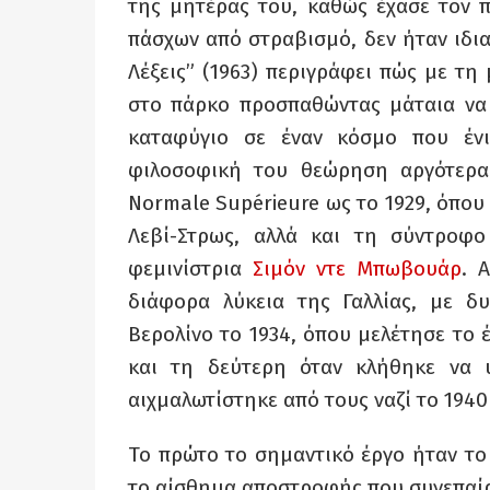
της μητέρας του, καθώς έχασε τον 
πάσχων από στραβισμό, δεν ήταν ιδι
Λέξεις” (1963) περιγράφει πώς με τ
στο πάρκο προσπαθώντας μάταια να 
καταφύγιο σε έναν κόσμο που έν
φιλοσοφική του θεώρηση αργότερα
Normale Supérieure ως το 1929, όπου
Λεβί-Στρως, αλλά και τη σύντροφ
φεμινίστρια
Σιμόν ντε Μπωβουάρ
. 
διάφορα λύκεια της Γαλλίας, με δ
Βερολίνο το 1934, όπου μελέτησε το 
και τη δεύτερη όταν κλήθηκε να 
αιχμαλωτίστηκε από τους ναζί το 1940
To πρώτο το σημαντικό έργο ήταν το
το αίσθημα αποστροφής που συνεπαίρ