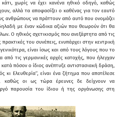
ι κάτι, χωρίς να έχει κανένα ηθικό οδηγό, καθώς
χουν, αλλά τα αποφασίζει ο καθένας για τον εαυτό
ους ανθρώπους να πράττουν από αυτό που ονομάζει
δηλαδή με έναν κώδικα αξιών που θεωρούν ότι θα
λων. Ο ηθικός σχετικισμός που ανεξάρτητα από τις
 πρακτικές του συνέπεις, ενυπάρχει στην κεντρική
γενικότερα, είναι ίσως και από τους λόγους που το
α από τις γερμανικές αρχές κατοχής, που ήλεγχαν
 κατά πόσον ο ίδιος ανέπτυξε αντιστασιακή δράση,
ς κι Ελευθερία”, είναι ένα ζήτημα που αποτέλεσε
ιο, καθώς οι ως τώρα έρευνες δε δείχνουν να
εργό παρουσία του ίδιου ή της οργάνωσης στη