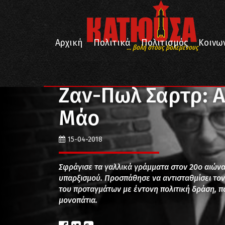
Αρχική
Πολιτικά
Πολιτισμός
Κοινω
... βολή στους βολεμένους
/
/
/
Αρχική
Πολιτικά
Φιλοσοφία
Ζαν-Πωλ Σαρτρ: 
Ζαν-Πωλ Σαρτρ: Α
Μάο
15-04-2018
Σφράγισε τα γαλλικά γράμματα στον 20ο αιών
υπαρξισμού. Προσπάθησε να αντισταθμίσει το
του προταγμάτων με έντονη πολιτική δράση, 
μονοπάτια.