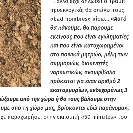
Τι άλλο είχε δηλώσει ο Τραμπ
προεκλογικά; θα στείλει τους
«bad hombres» πίσω…
«Αυτό
θα κάνουμε, θα πάρουμε
εκείνους που είναι εγκληματίες
και που είναι καταχωρημένοι
στα ποινικά μητρώα, μέλη των
συμμοριών, διακινητές
ναρκωτικών, αναμφίβολα
πρόκειται για έναν αριθμό
2
εκατομμυρίων, ενδεχομένως 3
ώξουμε από την χώρα ή θα τους βάλουμε στην
ουμε από τη χώρα μας, βρίσκονται εδώ παράνομα»,
είχε παραχωρήσει στην εκπομπή «60 minutes» του