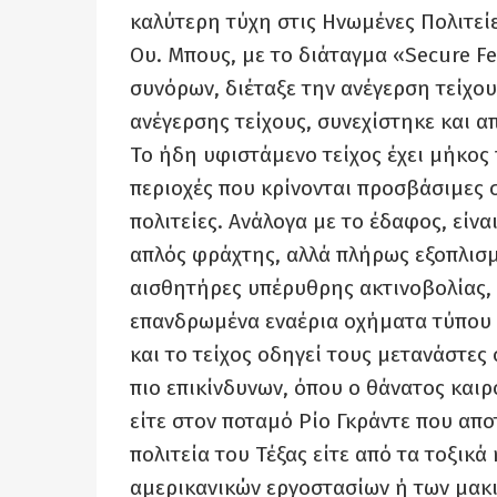
καλύτερη τύχη στις Ηνωμένες Πολιτείε
Ου. Μπους, με το διάταγμα «Secure Fe
συνόρων, διέταξε την ανέγερση τείχο
ανέγερσης τείχους, συνεχίστηκε και
Το ήδη υφιστάμενο τείχος έχει μήκος π
περιοχές που κρίνονται προσβάσιμες σ
πολιτείες. Ανάλογα με το έδαφος, είν
απλός φράχτης, αλλά πλήρως εξοπλισ
αισθητήρες υπέρυθρης ακτινοβολίας, 
επανδρωμένα εναέρια οχήματα τύπου 
και το τείχος οδηγεί τους μετανάστε
πιο επικίνδυνων, όπου ο θάνατος καιρ
είτε στον ποταμό Ρίο Γκράντε που απ
πολιτεία του Τέξας είτε από τα τοξικ
αμερικανικών εργοστασίων ή των μακι