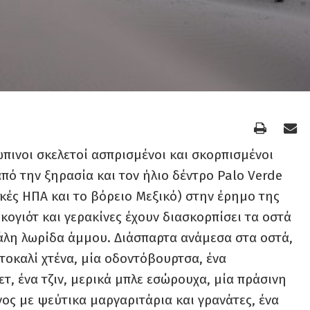
ώπινοι σκελετοί ασπρισμένοι και σκορπισμένοι
ό την ξηρασία και τον ήλιο δέντρο Palo Verde
ικές ΗΠΑ και το βόρειο Μεξικό) στην έρημο της
 κογιότ και γερακίνες έχουν διασκορπίσει τα οστά
άλη λωρίδα άμμου. Διάσπαρτα ανάμεσα στα οστά,
τοκαλί χτένα, μία οδοντόβουρτσα, ένα
ετ, ένα τζιν, μερικά μπλε εσώρουχα, μία πράσινη
νος με ψεύτικα μαργαριτάρια και γρανάτες, ένα