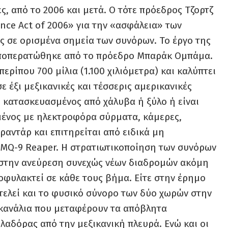
ς, από το 2006 και μετά. Ο τότε πρόεδρος Τζορτζ
nce Act of 2006» για την «ασφάλεια» των
υς σε ορισμένα σημεία των συνόρων. Το έργο της
 αποπερατώθηκε από το πρόεδρο Μπαράκ Ομπάμα.
ερίπου 700 μίλια (1.100 χιλιόμετρα) και καλύπτει
ε έξι μεξικανικές και τέσσερις αμερικανικές
αι κατασκευασμένος από χάλυβα ή ξύλο ή είναι
μένος με ηλεκτροφόρα σύρματα, κάμερες,
ραντάρ και επιτηρείται από ειδικά μη
MQ-9 Reaper. Η στρατιωτικοποίηση των συνόρων
ς στην ανεύρεση συνεχώς νέων διαδρομών ακόμη
οφυλακτεί σε κάθε τους βήμα. Είτε στην έρημο
οτελεί και το φυσικό σύνορο των δύο χωρών στην
ά κανάλια που μεταφέρουν τα απόβλητα
λαδόρας από την μεξικανική πλευρά. Ενώ και οι