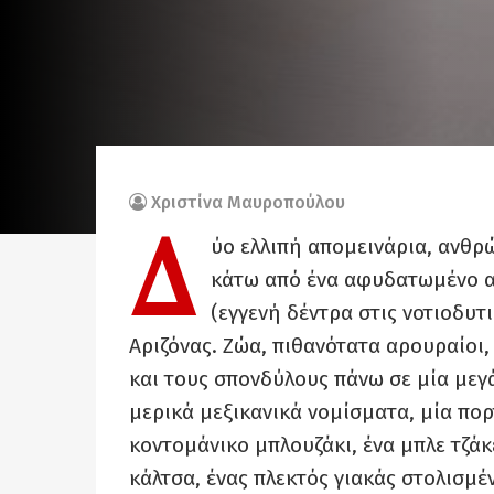
Χριστίνα Μαυροπούλου
Δ
ύο ελλιπή απομεινάρια, ανθρ
κάτω από ένα αφυδατωμένο απ
(εγγενή δέντρα στις νοτιοδυτ
Αριζόνας. Ζώα, πιθανότατα αρουραίοι,
και τους σπονδύλους πάνω σε μία μεγ
μερικά μεξικανικά νομίσματα, μία πορ
κοντομάνικο μπλουζάκι, ένα μπλε τζάκ
κάλτσα, ένας πλεκτός γιακάς στολισμέ