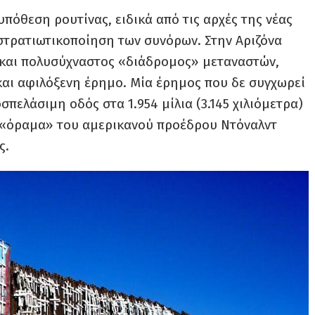
 υπόθεση ρουτίνας, ειδικά από τις αρχές της νέας
ή στρατιωτικοποίηση των συνόρων. Στην Αριζόνα
 και πολυσύχναστος «διάδρομος» μεταναστών,
και αφιλόξενη έρημο. Μία έρημος που δε συγχωρεί
σπελάσιμη οδός στα 1.954 μίλια (3.145 χιλιόμετρα)
 «όραμα» του αμερικανού προέδρου Ντόναλντ
ς.