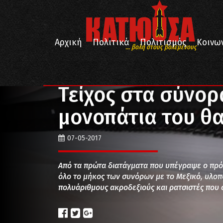
Αρχική
Πολιτικά
Πολιτισμός
Κοινω
... βολή στους βολεμένους
/
/
/
Αρχική
Πολιτικά
Διεθνή
Τείχος στα σύνορα ΗΠ
Τείχος στα σύνορ
μονοπάτια του θ
07-05-2017
Από τα πρώτα διατάγματα που υπέγραψε ο πρόε
όλο το μήκος των συνόρων με το Μεξικό, υλοπ
πολυάριθμους ακροδεξιούς και ρατσιστές που σ