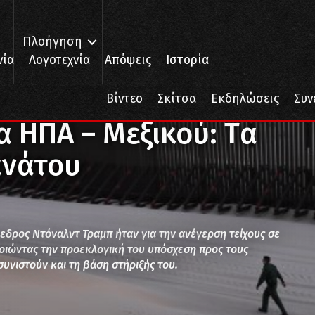
Πλοήγηση
νία
Λογοτεχνία
Απόψεις
Ιστορία
Α – Μεξικού: Tα μονοπάτια του θανάτου
Βίντεο
Σκίτσα
Εκδηλώσεις
Συν
α ΗΠΑ – Μεξικού: Tα
ανάτου
δρος Ντόναλντ Τραμπ ήταν για την ανέγερση τείχους σε
οιώντας την προεκλογική του υπόσχεση προς τους
υνιστούν και τη βάση στήριξής του.