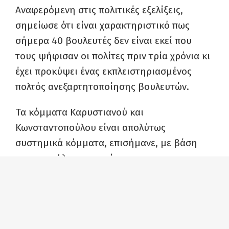
Αναφερόμενη στις πολιτικές εξελίξεις,
σημείωσε ότι είναι χαρακτηριστικό πως
σήμερα 40 βουλευτές δεν είναι εκεί που
τους ψήφισαν οι πολίτες πριν τρία χρόνια κι
έχει προκύψει ένας εκπλειστηριασμένος
πολτός ανεξαρτητοποίησης βουλευτών.
Τα κόμματα Καρυστιανού και
Κωνσταντοπούλου είναι απολύτως
συστημικά κόμματα, επισήμανε, με βάση
την προσήλωση και πίστη τους στους
θεσμούς της ΕΕ. Τα κόμματα Σαμαρά και
Τσίπρα ξαναέρχονται ενώ ψήφισαν κι
εφάρμοσαν μνημόνια τα προηγούμενα
χρόνια, πρόσθεσε, τονίζοντας ότι «είναι