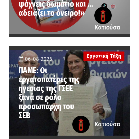
ψάχνεις δωμάτιο και …
αδειάζει το όνειρο!»
Κατιούσα
Εργατική Τάξη
06-08-2026
ΠΑΜΕ: Οι
εργατοπατέρες της
ηγεσίας της ΓΣΕΕ
ξανά σε ρόλο
προσωπάρχη του
ΣΕΒ
Κατιούσα