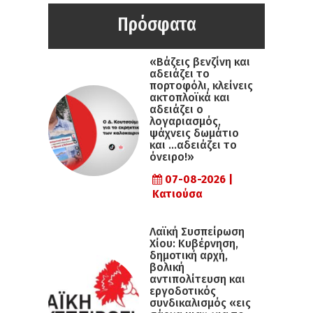
Πρόσφατα
«Βάζεις βενζίνη και
αδειάζει το
πορτοφόλι, κλείνεις
ακτοπλοϊκά και
αδειάζει ο
λογαριασμός,
ψάχνεις δωμάτιο
και …αδειάζει το
όνειρο!»
07-08-2026 |
Κατιούσα
Λαϊκή Συσπείρωση
Χίου: Κυβέρνηση,
δημοτική αρχή,
βολική
αντιπολίτευση και
εργοδοτικός
συνδικαλισμός «εις