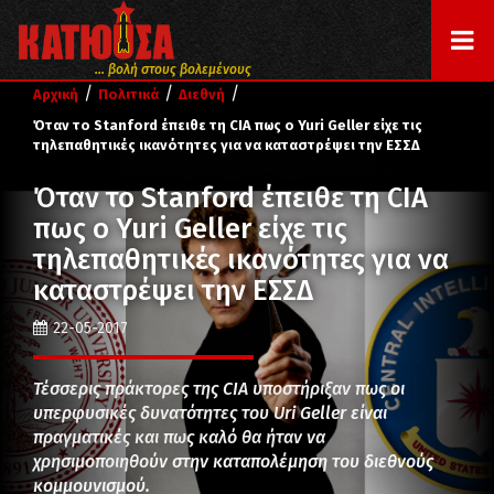
... βολή στους βολεμένους
/
/
/
Αρχική
Πολιτικά
Διεθνή
Όταν το Stanford έπειθε τη CIA πως ο Yuri Geller είχε τις
τηλεπαθητικές ικανότητες για να καταστρέψει την ΕΣΣΔ
Όταν το Stanford έπειθε τη CIA
πως ο Yuri Geller είχε τις
τηλεπαθητικές ικανότητες για να
καταστρέψει την ΕΣΣΔ
22-05-2017
Τέσσερις πράκτορες της CIA υποστήριξαν πως οι
υπερφυσικές δυνατότητες του Uri Geller είναι
πραγματικές και πως καλό θα ήταν να
χρησιμοποιηθούν στην καταπολέμηση του διεθνούς
κομμουνισμού.