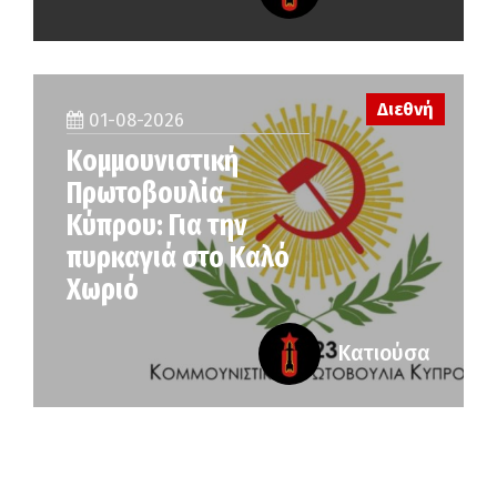
Διεθνή
01-08-2026
Κομμουνιστική
Πρωτοβουλία
Κύπρου: Για την
πυρκαγιά στο Καλό
Χωριό
Κατιούσα