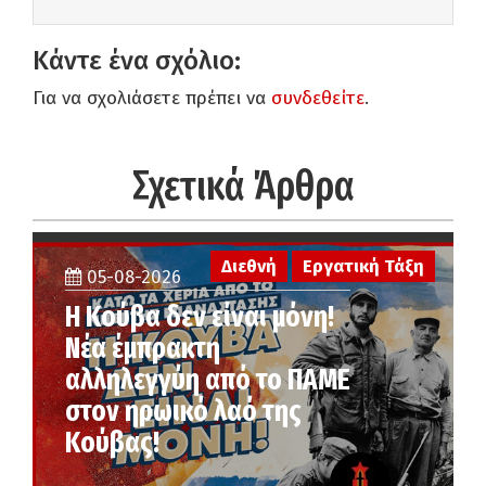
Κάντε ένα σχόλιο:
Για να σχολιάσετε πρέπει να
συνδεθείτε
.
Σχετικά Άρθρα
Διεθνή
Εργατική Τάξη
05-08-2026
Η Κούβα δεν είναι μόνη!
Νέα έμπρακτη
αλληλεγγύη από το ΠΑΜΕ
στον ηρωικό λαό της
Κούβας!