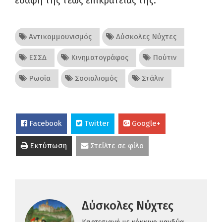
εδάφη της τέως επικράτειάς της.
Αντικομμουνισμός
Δύσκολες Νύχτες
ΕΣΣΔ
Κινηματογράφος
Πούτιν
Ρωσία
Σοσιαλισμός
Στάλιν
Facebook
Twitter
Google+
Εκτύπωση
Στείλτε σε φίλο
Δύσκολες Νύχτες