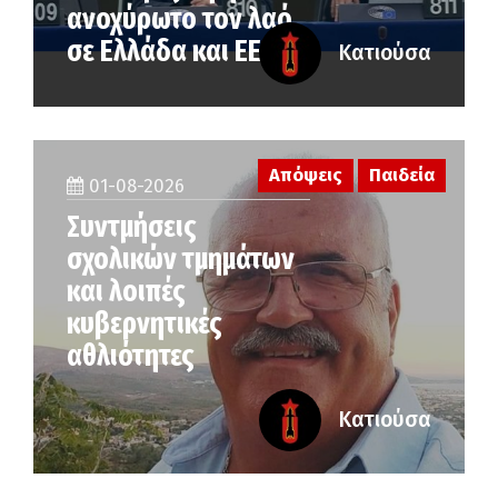
ανοχύρωτο τον λαό
σε Ελλάδα και ΕΕ
Κατιούσα
Απόψεις
Παιδεία
01-08-2026
Συντμήσεις
σχολικών τμημάτων
και λοιπές
κυβερνητικές
αθλιότητες
Κατιούσα