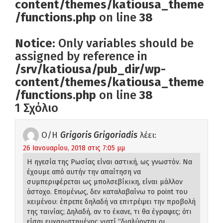
content/themes/katiousa_theme
/functions.php
on line
38
Notice
: Only variables should be
assigned by reference in
/srv/katiousa/pub_dir/wp-
content/themes/katiousa_theme
/functions.php
on line
38
1 Σχόλιο
Ο/Η
Grigoris Grigoriadis
λέει:
26 Ιανουαρίου, 2018 στις 7:05 μμ
Η ηγεσία της Ρωσίας είναι αστική, ως γνωστόν. Να
έχουμε από αυτήν την απαίτηση να
συμπεριφέρεται ως μπολσεβίκικη, είναι μάλλον
άστοχο. Επομένως, δεν καταλαβαίνω το point του
κειμένου: έπρεπε δηλαδή να επιτρέψει την προβολή
της ταινίας; Δηλαδή, αν το έκανε, τι θα έγραφες; ότι
είσαι ευχαριστημένος γιατί “διαλύονται οι