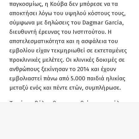
παγκοσμίως, η Κούβα δεν μπόρεσε να τα
αποκτήσει λόγω του υψηλού κόστους τους,
σύμφωνα με δηλώσεις του Dagmar García,
διευθυντή έρευνας του Ινστιτούτου. Η
αποτελεσματικότητα και η ασφάλεια του
εμβολίου είχαν τεκμηριωθεί σε εκτεταμένες
προκλινικές μελέτες. Οι κλινικές δοκιμές σε
ανθρώπους ξεκίνησαν το 2014 και έχουν
εμβολιαστεί πάνω από 5.000 παιδιά ηλικίας
μεταξύ ενός και πέντε ετών, συμπλήρωσε.
Το νέο εμβόλιο, θα προστεθεί στον κατάλογο
βρεφικών εμβολίων της Κούβας, ο οποίος
περιλαμβάνει ήδη 10 εμβολιασμούς έναντι
13 ασθενειών, συμπεριλαμβανομένης της