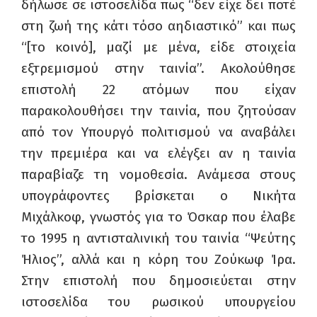
δήλωσε σε ιστοσελίδα πως “δεν είχε δει ποτέ
στη ζωή της κάτι τόσο αηδιαστικό” και πως
“[το κοινό], μαζί με μένα, είδε στοιχεία
εξτρεμισμού στην ταινία”. Ακολούθησε
επιστολή 22 ατόμων που είχαν
παρακολουθήσει την ταινία, που ζητούσαν
από τον Υπουργό πολιτισμού να αναβάλει
την πρεμιέρα και να ελέγξει αν η ταινία
παραβίαζε τη νομοθεσία. Ανάμεσα στους
υπογράφοντες βρίσκεται ο Νικήτα
Μιχάλκοφ, γνωστός για το Όσκαρ που έλαβε
το 1995 η αντισταλινική του ταινία “Ψεύτης
Ήλιος”, αλλά και η κόρη του Ζούκωφ Ίρα.
Στην επιστολή που δημοσιεύεται στην
ιστοσελίδα του ρωσικού υπουργείου