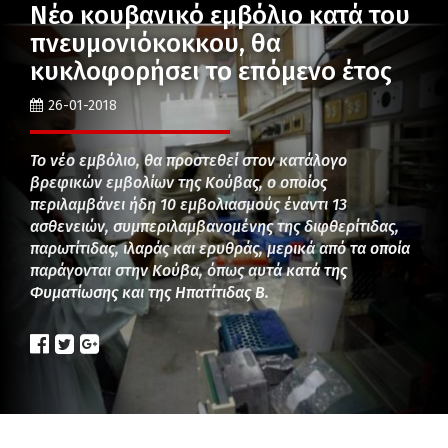
Νέο κουβανικό εμβόλιο κατά του
πνευμονιόκοκκου, θα
κυκλοφορήσει το επόμενο έτος
26-01-2018
Το νέο εμβόλιο, θα προστεθεί στον κατάλογο
βρεφικών εμβολίων της Κούβας, ο οποίος
περιλαμβάνει ήδη 10 εμβολιασμούς έναντι 13
ασθενειών, συμπεριλαμβανομένης της διφθερίτιδας,
παρωτίτιδας, ιλαράς και ερυθράς, μερικά από τα οποία
παράγονται στην Κούβα, όπως αυτά κατά της
Φυματίωσης και της Ηπατίτιδας Β.