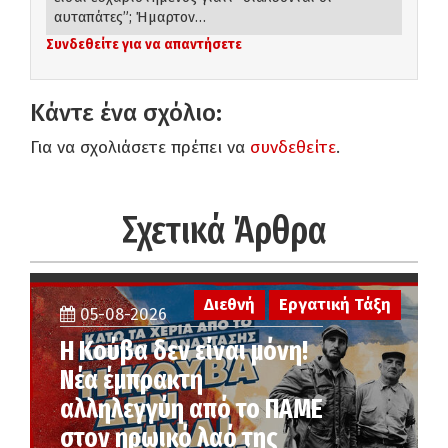
αυταπάτες”; Ήμαρτον…
Συνδεθείτε για να απαντήσετε
Κάντε ένα σχόλιο:
Για να σχολιάσετε πρέπει να
συνδεθείτε
.
Σχετικά Άρθρα
Διεθνή
Εργατική Τάξη
05-08-2026
Η Κούβα δεν είναι μόνη!
Νέα έμπρακτη
αλληλεγγύη από το ΠΑΜΕ
στον ηρωικό λαό της