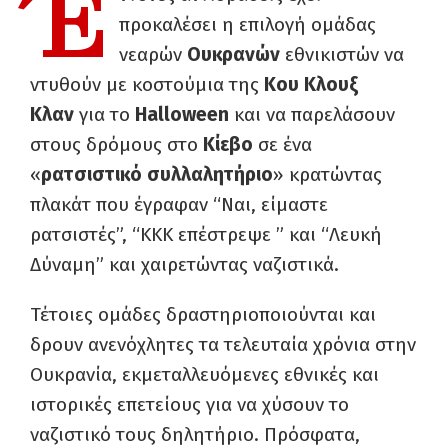
Έ
προκαλέσει η επιλογή ομάδας
νεαρών
Ουκρανών
εθνικιστών να
ντυθούν με κοστούμια της
Κου Κλουξ
Κλαν
για το
Halloween
και να παρελάσουν
στους δρόμους στο
Κίεβο
σε ένα
«
ρατσιστικό συλλαλητήριο
» κρατώντας
πλακάτ που έγραφαν “Ναι, είμαστε
ρατσιστές”, “KKK επέστρεψε ” και “Λευκή
Δύναμη” και χαιρετώντας ναζιστικά.
Τέτοιες ομάδες δραστηριοποιούνται και
δρουν ανενόχλητες τα τελευταία χρόνια στην
Ουκρανία, εκμεταλλευόμενες εθνικές και
ιστορικές επετείους για να χύσουν το
ναζιστικό τους δηλητήριο. Πρόσφατα,