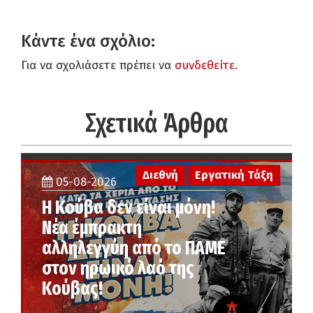
Κάντε ένα σχόλιο:
Για να σχολιάσετε πρέπει να
συνδεθείτε
.
Σχετικά Άρθρα
Διεθνή
Εργατική Τάξη
05-08-2026
Η Κούβα δεν είναι μόνη!
Νέα έμπρακτη
αλληλεγγύη από το ΠΑΜΕ
στον ηρωικό λαό της
Κούβας!