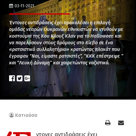
03-11-2021
Έντονες αντιδράσεις έχει προκαλέσει η επιλογή
ομάδας νεαρών Ουκρανών εθνικιστών να ντυθούν με
κοστούμια της Κου Κλουξ Κλαν για το Halloween και
να παρελάσουν στους δρόμους στο Κίεβο σε ένα
«ρατσιστικό συλλαλητήριο» κρατώντας πλακάτ που
έγραφαν “Ναι, είμαστε ρατσιστές”, “KKK επέστρεψε ”
και “Λευκή Δύναμη” και χαιρετώντας ναζιστικά.
Κατιούσα
ντονες αντιδράσεις έχει