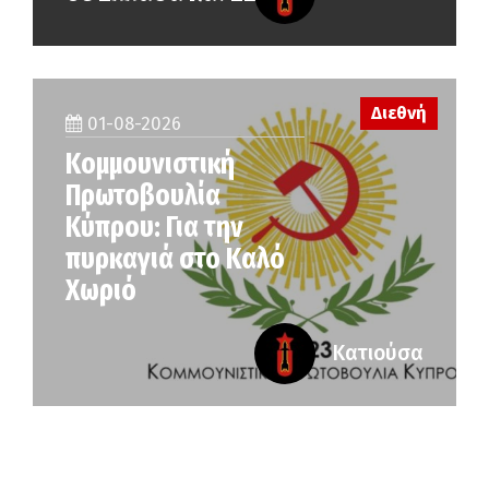
Διεθνή
01-08-2026
Κομμουνιστική
Πρωτοβουλία
Κύπρου: Για την
πυρκαγιά στο Καλό
Χωριό
Κατιούσα