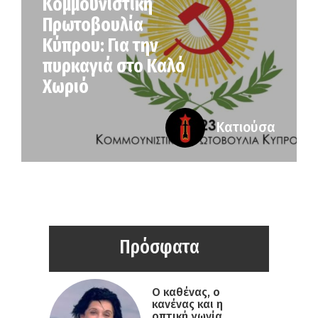
Κομμουνιστική
Πρωτοβουλία
Κύπρου: Για την
πυρκαγιά στο Καλό
Χωριό
Κατιούσα
Πρόσφατα
Ο καθένας, ο
κανένας και η
οπτική γωνία