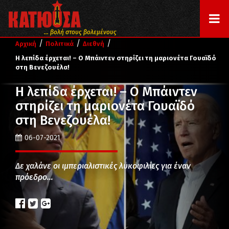
... βολή στους βολεμένους
/
/
/
Αρχική
Πολιτικά
Διεθνή
Η λεπίδα έρχεται! – Ο Μπάιντεν στηρίζει τη μαριονέτα Γουαϊδό
στη Βενεζουέλα!
Η λεπίδα έρχεται! – Ο Μπάιντεν
στηρίζει τη μαριονέτα Γουαϊδό
στη Βενεζουέλα!
06-07-2021
Δε χαλάνε οι ιμπεριαλιστικές λυκοφιλίες για έναν
πρόεδρο…