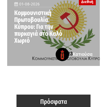
Διεθνή
01-08-2026
Κομμουνιστική
Πρωτοβουλία
Κύπρου: Για την
πυρκαγιά στο Καλό
Χωριό
Κατιούσα
Πρόσφατα