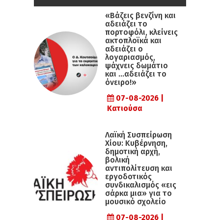
«Βάζεις βενζίνη και
αδειάζει το
πορτοφόλι, κλείνεις
ακτοπλοϊκά και
αδειάζει ο
λογαριασμός,
ψάχνεις δωμάτιο
και …αδειάζει το
όνειρο!»
07-08-2026 |
Κατιούσα
Λαϊκή Συσπείρωση
Χίου: Κυβέρνηση,
δημοτική αρχή,
βολική
αντιπολίτευση και
εργοδοτικός
συνδικαλισμός «εις
σάρκα μια» για το
μουσικό σχολείο
07-08-2026 |