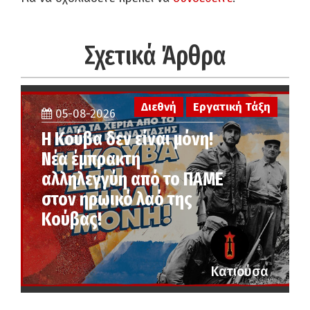
Σχετικά Άρθρα
Διεθνή
Εργατική Τάξη
05-08-2026
Η Κούβα δεν είναι μόνη!
Νέα έμπρακτη
αλληλεγγύη από το ΠΑΜΕ
στον ηρωικό λαό της
Κούβας!
Κατιούσα