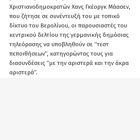
Χριστιανοδημοκρατών Χανς Γκέοργκ Μάασεν,
που ζήτησε σε συνέντευξή του με τοπικό
δίκτυο του Βερολίνου, οι παρουσιαστές του
κεντρικού δελτίου της γερμανικής δημόσιας
τηλεόρασης να υποβληθούν σε “τεστ
πεποιθήσεων”, κατηγορώντας τους για
διασυνδέσεις “με την αριστερά και την άκρα
αριστερά”.
Ο Mάσεν ισχυρίστηκε πως “αξίζει μιας
εξέτασης, να ελεγχθεί το βιογραφικό
κάποιων συντακτών” για να διαπιστωθεί “αν
αυτοί οι άνθρωποι έχουν τις
χαρακτηρολογικές ιδιότητες να βρίσκονται
στη σύνταξη του κεντρικού δελτίου”,