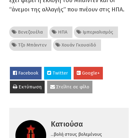
έχει φέρει η εκλογή του Μπάιντεν και οι
“άνεμοι της αλλαγής” που πνέουν στις ΗΠΑ.
Βενεζουέλα
ΗΠΑ
Ιμπεριαλισμός
Τζο Μπάιντεν
Χουάν Γκουαϊδό
Facebook
Twitter
Google+
Εκτύπωση
Στείλτε σε φίλο
Κατιούσα
...βολή στους βολεμένους