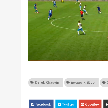
Derek Chauvin
Διναμό Κιέβου
Ο
Facebook
Twitter
Google+