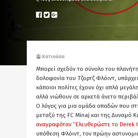
Κατιούσα
Mπορεί σχεδόν το σύνολο του πλανήτη
δολοφονία του Τζορτζ Φλόιντ, υπάρχε
κάποιοι πολίτες έχουν όχι απλά μεγάλη
αλλά νιώθουν σε αρκετά άνετο περιβά
Ο λόγος για μια ομάδα οπαδών που στ
μεταξύ της FC Minaj και της Δυναμό Κ
αναγραφόταν “Ελευθερώστε το Derek 
υπόθεση Φλόιντ, τον πρώην αστυνομι