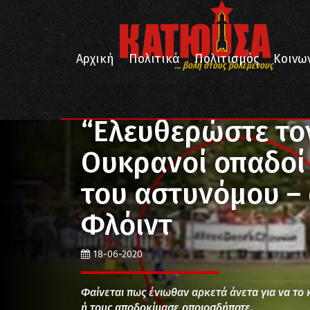
Αρχική
Πολιτικά
Πολιτισμός
Κοινω
... βολή στους βολεμένους
/
/
/
Αρχική
Πολιτικά
Διεθνή
“Ελευθερώστε τον Der
“Ελευθερώστε τον
Oυκρανοί οπαδοί
του αστυνόμου – 
Φλόιντ
18-06-2020
Φαίνεται πως ένιωθαν αρκετά άνετα για να το 
ή τους αποδοκίμασε οποιοσδήποτε.