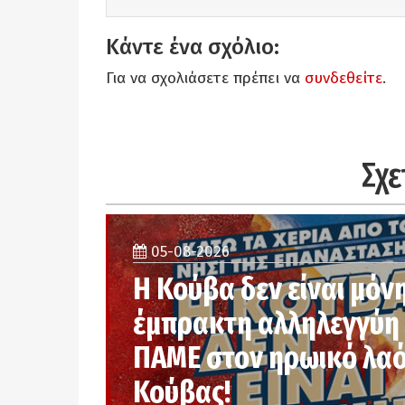
Κάντε ένα σχόλιο:
Για να σχολιάσετε πρέπει να
συνδεθείτε
.
Σχε
05-08-2026
Η Κούβα δεν είναι μόν
έμπρακτη αλληλεγγύη 
ΠΑΜΕ στον ηρωικό λαό
Κούβας!