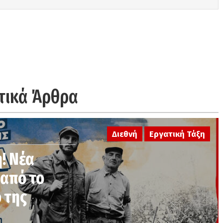
τικά Άρθρα
Διεθνή
Εργατική Τάξη
η! Νέα
από το
 της