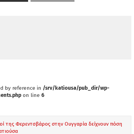
ed by reference in
/srv/katiousa/pub_dir/wp-
ents.php
on line
6
αδοί της Φερεντσβάρος στην Ουγγαρία δείχνουν πόση
ατιούσα