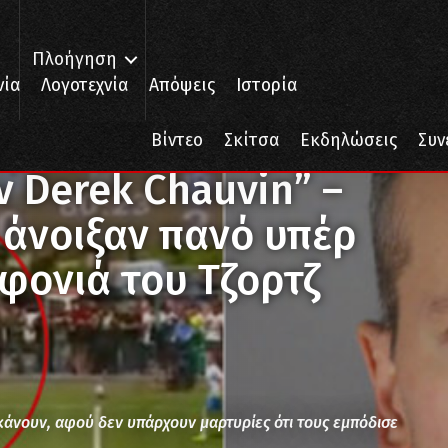
Πλοήγηση
νία
Λογοτεχνία
Απόψεις
Ιστορία
ek Chauvin” – Oυκρανοί οπαδοί άνοιξαν πανό υπέρ του αστυνόμου – 
Βίντεο
Σκίτσα
Εκδηλώσεις
Συν
 Derek Chauvin” –
 άνοιξαν πανό υπέρ
φονιά του Τζορτζ
κάνουν, αφού δεν υπάρχουν μαρτυρίες ότι τους εμπόδισε