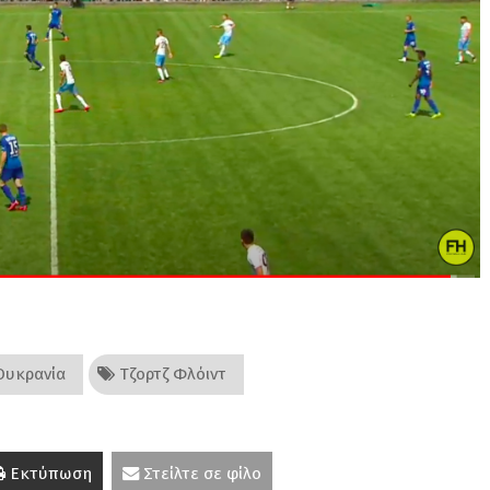
υκρανία
Τζορτζ Φλόιντ
Εκτύπωση
Στείλτε σε φίλο