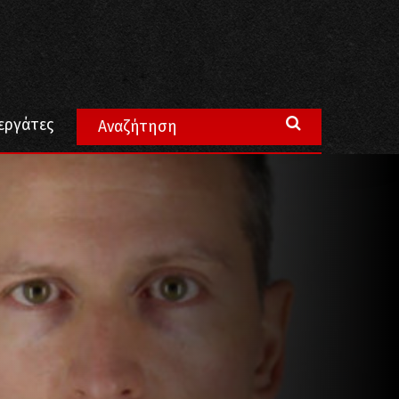
φονιά του Τζορτζ Φλόιντ
εργάτες