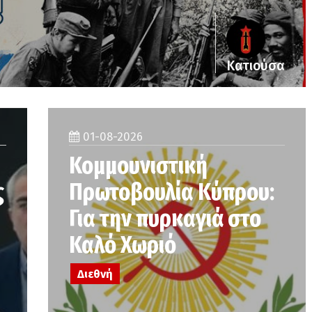
Κατιούσα
01-08-2026
Κομμουνιστική
ς
Πρωτοβουλία Κύπρου:
Για την πυρκαγιά στο
Καλό Χωριό
Διεθνή