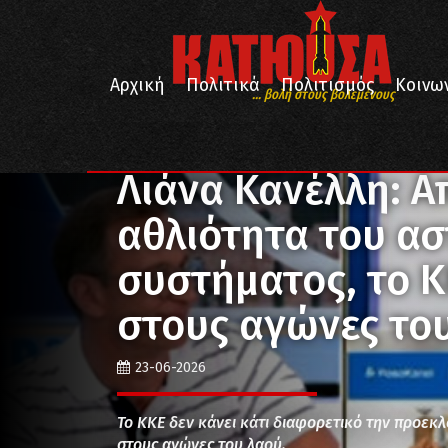
Αρχική
Πολιτικά
Πολιτισμός
Κοινω
... βολή στους βολεμένους
/
/
Αρχική
Επικαιρότητα
Λιάνα Κανέλλη: Απέναντι 
Λιάνα Κανέλλη: Α
αθλιότητα του ασ
συστήματος, το 
στους αγώνες του
23-06-2026
Το ΚΚΕ δεν κάνει κάτι διαφορετικό την προεκλ
στους αγώνες του λαού.