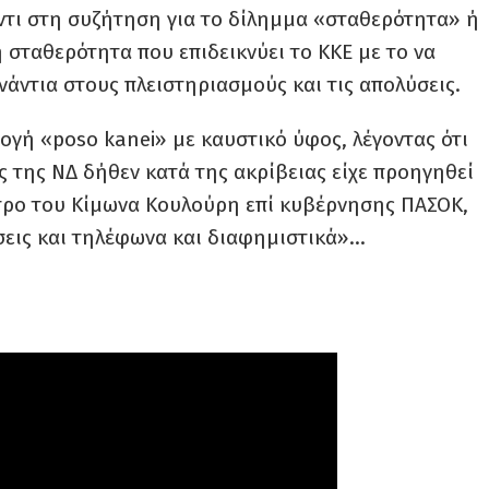
ντι στη συζήτηση για το δίλημμα «σταθερότητα» ή
 σταθερότητα που επιδεικνύει το ΚΚΕ με το να
άντια στους πλειστηριασμούς και τις απολύσεις.
ογή «poso kanei» με καυστικό ύφος, λέγοντας ότι
 της ΝΔ δήθεν κατά της ακρίβειας είχε προηγηθεί
έτρο του Κίμωνα Κουλούρη επί κυβέρνησης ΠΑΣΟΚ,
σεις και τηλέφωνα και διαφημιστικά»…