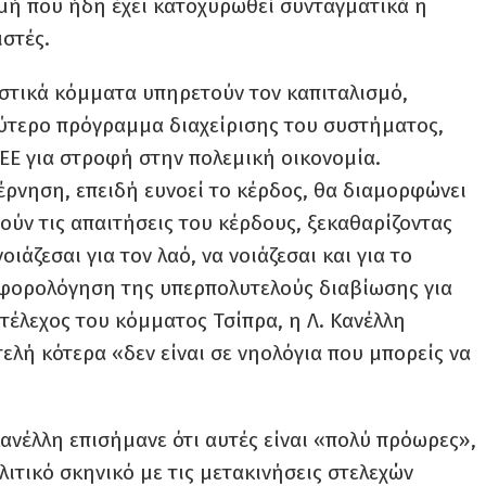
γμή που ήδη έχει κατοχυρωθεί συνταγματικά η
ιστές.
στικά κόμματα υπηρετούν τον καπιταλισμό,
αλύτερο πρόγραμμα διαχείρισης του συστήματος,
 ΕΕ για στροφή στην πολεμική οικονομία.
ρνηση, επειδή ευνοεί το κέρδος, θα διαμορφώνει
ύν τις απαιτήσεις του κέρδους, ξεκαθαρίζοντας
ιάζεσαι για τον λαό, να νοιάζεσαι και για το
η φορολόγηση της υπερπολυτελούς διαβίωσης για
στέλεχος του κόμματος Τσίπρα, η Λ. Κανέλλη
ελή κότερα «δεν είναι σε νηολόγια που μπορείς να
Κανέλλη επισήμανε ότι αυτές είναι «πολύ πρόωρες»,
λιτικό σκηνικό με τις μετακινήσεις στελεχών