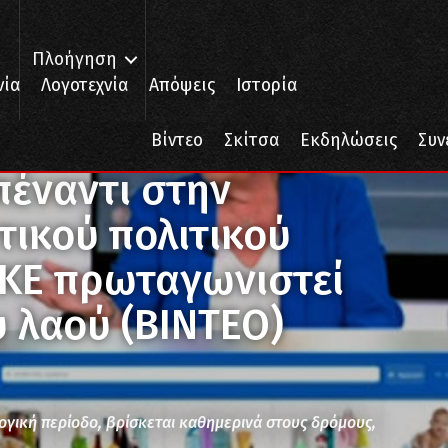
Πλοήγηση
νία
Λογοτεχνία
Απόψεις
Ιστορία
στην αθλιότητα του αστικού πολιτικού συστήματος, το ΚΚΕ πρωταγωνισ
Βίντεο
Σκίτσα
Εκδηλώσεις
Συν
πέναντι στην
τικού πολιτικού
ΚΚΕ πρωταγωνιστεί
 λαού (ΒΙΝΤΕΟ)
ογική περίοδο, βρίσκεται καθημερινά στους δρόμους,