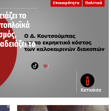
Επικαιρότητα
Πολιτικά
ειάζει το
κτοπλοϊκά
σμός,
αδειάζει το
Κατιούσα