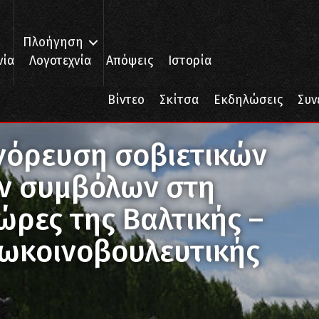
Πλοήγηση
νία
Λογοτεχνία
Απόψεις
Ιστορία
Βίντεο
Σκίτσα
Εκδηλώσεις
Συν
κών συμβόλων στη Γερμανία και σε χώρες της Βαλτικής – Ερώτηση της
όρευση σοβιετικών
ών συμβόλων στη
χώρες της Βαλτικής –
ωκοινοβουλευτικής