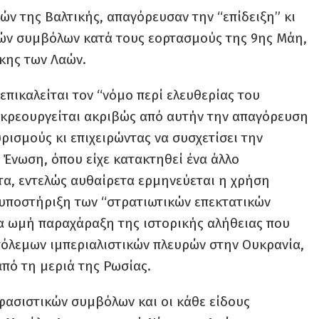
ρών της Βαλτικής, απαγόρευσαν την “επίδειξη” κι
κών συμβόλων κατά τους εορτασμούς της 9ης Μάη,
κης των Λαών.
πικαλείται τον “νόμο περί ελευθερίας του
ακρεουργείται ακριβώς από αυτήν την απαγόρευση
ρισμούς κι επιχειρώντας να συσχετίσει την
 Ένωση, όπου είχε κατακτηθεί ένα άλλο
τα, εντελώς αυθαίρετα ερμηνεύεται η χρήση
υποστήριξη των “στρατιωτικών επεκτατικών
ια ωμή παραχάραξη της ιστορικής αλήθειας που
μπόλεμων ιμπεριαλιστικών πλευρών στην Ουκρανία,
από τη μεριά της Ρωσίας.
φασιστικών συμβόλων και οι κάθε είδους