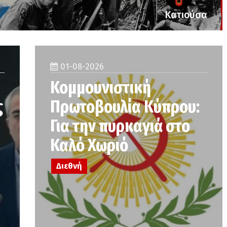
Κατιούσα
01-08-2026
Κομμουνιστική
ς
Πρωτοβουλία Κύπρου:
Για την πυρκαγιά στο
Καλό Χωριό
Διεθνή