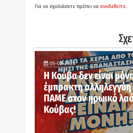
Για να σχολιάσετε πρέπει να
συνδεθείτε
.
Σχε
05-08-2026
Η Κούβα δεν είναι μόν
έμπρακτη αλληλεγγύη 
ΠΑΜΕ στον ηρωικό λαό
Κούβας!