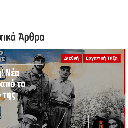
τικά Άρθρα
Διεθνή
Εργατική Τάξη
η! Νέα
από το
 της