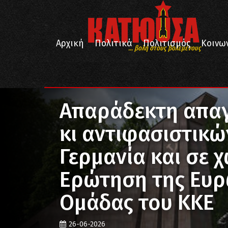
Αρχική
Πολιτικά
Πολιτισμός
Κοινω
... βολή στους βολεμένους
/
/
/
Αρχική
Πολιτικά
Διεθνή
Απαράδεκτη απαγόρευση σοβιετικών κι αντιφασιστι
Απαράδεκτη απαγ
κι αντιφασιστικ
Γερμανία και σε 
Ερώτηση της Ευρ
Ομάδας του ΚΚΕ
26-06-2026