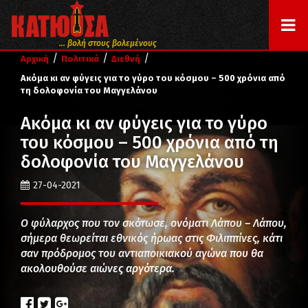
... βολή στους βολεμένους
/
/
/
Αρχική
Πολιτικά
Διεθνή
Ακόμα κι αν φύγεις για το γύρο του κόσμου – 500 χρόνια από
τη δολοφονία του Μαγγελάνου
Ακόμα κι αν φύγεις για το γύρο
του κόσμου – 500 χρόνια από τη
δολοφονία του Μαγγελάνου
27-04-2021
Ο φύλαρχος που τον σκότωσε, ονόματι Λάπου – Λάπου,
σήμερα θεωρείται εθνικός ήρωας στις Φιλιππίνες, κάτι
σαν πρόδρομος του αντιαποικιακού αγώνα που θα
ακολουθούσε αιώνες αργότερα.