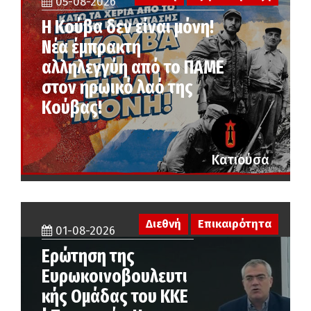
05-08-2026
Η Κούβα δεν είναι μόνη!
Νέα έμπρακτη
αλληλεγγύη από το ΠΑΜΕ
στον ηρωικό λαό της
Κούβας!
Κατιούσα
Διεθνή
Επικαιρότητα
01-08-2026
Ερώτηση της
Ευρωκοινοβουλευτι
κής Ομάδας του ΚΚΕ