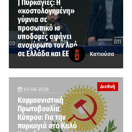
| Πυρκαγιές: Η
«κοστολογημένη»
γύμνια σε
προσωπικό κι
υποδομές αφήνει
ανοχύρωτο τον λαό
σε Ελλάδα και ΕΕ
Κατιούσα
Διεθνή
01-08-2026
Κομμουνιστική
Πρωτοβουλία
Κύπρου: Για την
πυρκαγιά στο Καλό