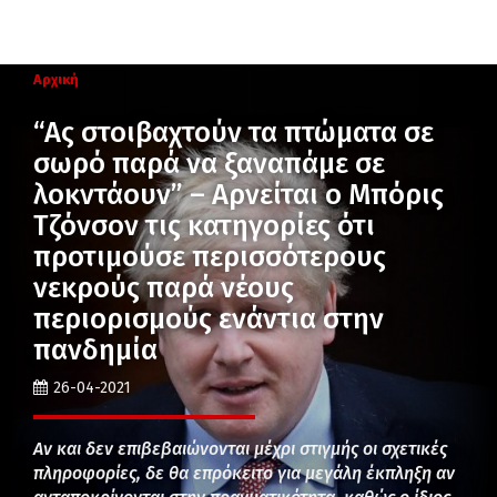
Αρχική
“Aς στοιβαχτούν τα πτώματα σε
σωρό παρά να ξαναπάμε σε
λοκντάουν” – Αρνείται ο Μπόρις
Τζόνσον τις κατηγορίες ότι
προτιμούσε περισσότερους
νεκρούς παρά νέους
περιορισμούς ενάντια στην
πανδημία
26-04-2021
Αν και δεν επιβεβαιώνονται μέχρι στιγμής οι σχετικές
πληροφορίες, δε θα επρόκειτο για μεγάλη έκπληξη αν