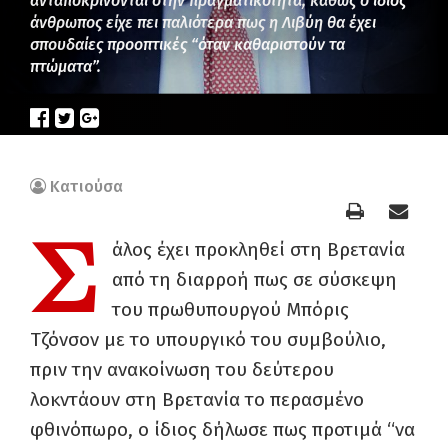
ανταποκρίνονται στην πραγματικότητα, καθώς ο ίδιος
άνθρωπος είχε πει παλιότερα πως η Λιβύη θα έχει
σπουδαίες προοπτικές “όταν καθαριστούν τα
πτώματα”.
Κατιούσα
Σ
άλος έχει προκληθεί στη Βρετανία
από τη διαρροή πως σε σύσκεψη
του πρωθυπουργού Μπόρις
Τζόνσον με το υπουργικό του συμβούλιο,
πριν την ανακοίνωση του δεύτερου
λοκντάουν στη Βρετανία το περασμένο
φθινόπωρο, ο ίδιος δήλωσε πως προτιμά “να