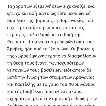
To χορό των εξερευνήσεων είχε ανοίξει ένα
φτωχό και ασήμαντο ως τότε μεσαιωνικό
βασίλειο της Ιβηρικής, η Πορτογαλία, που
είχε – με εξαίρεση κάποιες νοτιότερες
περιοχές – ολοκληρώσει τη δική της
Reconquista (ανάκτηση εδαφών) από τους
Άραβες, ήδη από το 12ο αιώνα. Oι βασιλείς
της χώρας έψαχναν τρόπo να διασφαλίσουν
τη θέση τους έναντι των ισχυρότερων
γειτονικών τους βασιλείων, ειδικότερα δε
μετά την ένωση των στεμμάτων Αραγωνίας
και Καστίλλης με το γάμο του Φερδινάνδου
και της Ισαβέλλας, που έγιναν ακόμα
ισχυρότεροι μετά την οριστική εκδίωξη των
Αράβων από τη χερσόνησο κατά την πτώση