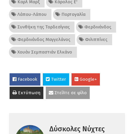
Καρλ Μαρξ
Κάρολος Ε'
Λάπου-Λάπου
Πορτογαλία
Συνθήκη της Τορδεσίγιας
Φερδινάνδος
Φερδινάνδος Μαγγελάνος
Φιλιππίνες
Χουάν Σεμπαστιάν Ελκάνο
Facebook
Twitter
Google+
Εκτύπωση
Στείλτε σε φίλο
Δύσκολες Νύχτες