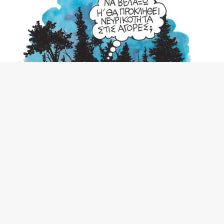
Τίποτα δεν αλλάζει προς όφελος των
εργαζομένων αν οι ίδιοι δεν ορθώσουν το
ανάστημά τους σ’ αυτούς που μέχρι σήμερα
τους θεωρούν του χεριού τους και δεν
διεκδικήσουν αγωνιστικά όλα όσα τους
έκλεψαν τα τελευταία χρόνια, όσα τους