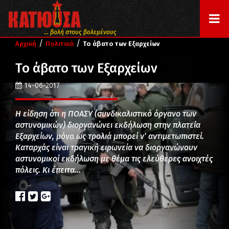
... βολή στους βολεμένους
/
/
Αρχική
Πολιτικά
Το άβατο των Εξαρχείων
Το άβατο των Εξαρχείων
14-06-2017
Η είδηση ότι η ΠΟΑΣΥ (συνδικαλιστικό όργανο των
αστυνομικών) διοργανώνει εκδήλωση στην πλατεία
Εξαρχείων, μόνο ως τρολιά μπορεί ν’ αντιμετωπιστεί.
Καταρχάς είναι τραγική ειρωνεία να διοργανώνουν
αστυνομικοί εκδήλωση με θέμα τις ελεύθερες ανοιχτές
πόλεις. Κι έπειτα…