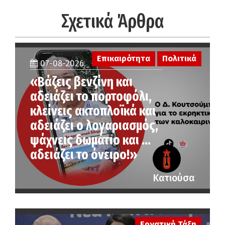
Σχετικά Άρθρα
Επικαιρότητα
Πολιτικά
07-08-2026
«Βάζεις βενζίνη και
αδειάζει το πορτοφόλι,
κλείνεις ακτοπλοϊκά και
αδειάζει ο λογαριασμός,
ψάχνεις δωμάτιο και …
αδειάζει το όνειρο!»
Κατιούσα
Εργατική Τάξη