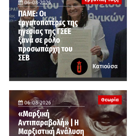
06-08-2026
ΠΑΜΕ: Οι
εργατοπατέρες της
ηγεσίας της ΓΣΕΕ
ξανά σε ρόλο
προσωπάρχη του
ΣΕΒ
Κατιούσα
Θεωρία
06-08-2026
«Μαρξική
Αντιπαραβολή» | Η
Μαρξιστική Ανάλυση