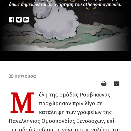
όπως σημειώνεται σε ανάρτηση του athens-indymedia.
Κατιούσα
Μ
έλη της ομάδας Ρουβίκωνας
προχώρησαν πριν λίγο σε
κατάληψη των γραφείων της
Πανελλήνιας Ομοσπονδίας Ξενοδόχων, επί
της οδού Σταδίου, «ενάντια στις γαλέρες της