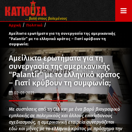
... βολή στους βολεμένους
/
/
Αρχική
Πολιτικά
Αμείλικτα ερωτήματα για τη συνεργασία της αμερικανικής
“Palantir” με το ελληνικό κράτος – Γιατί κρύβουν τη
συμφωνία;
Αμείλικτα ερωτήματα για τη
συνεργασία της αμερικανικής
“Palantir” με το ελληνικό κράτος
– Γιατί κρύβουν τη συμφωνία;
02-01-2021
Με συστάσεις από τη CIA και με ένα βαρύ βιογραφικό
εμπλοκής σε πολεμικούς και άλλους επικίνδυνους
σχεδιασμούς, η αμερικανική εταιρεία συνεργάζεται
εδώ και μήνες με το ελληνικό κράτος με πρόσχημα την