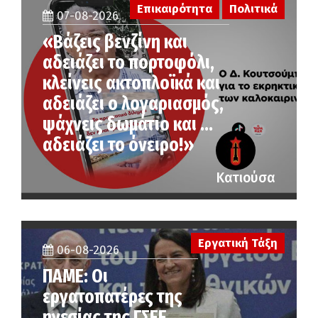
Επικαιρότητα
Πολιτικά
07-08-2026
«Βάζεις βενζίνη και
αδειάζει το πορτοφόλι,
κλείνεις ακτοπλοϊκά και
αδειάζει ο λογαριασμός,
ψάχνεις δωμάτιο και …
αδειάζει το όνειρο!»
Κατιούσα
Εργατική Τάξη
06-08-2026
ΠΑΜΕ: Οι
εργατοπατέρες της
ηγεσίας της ΓΣΕΕ