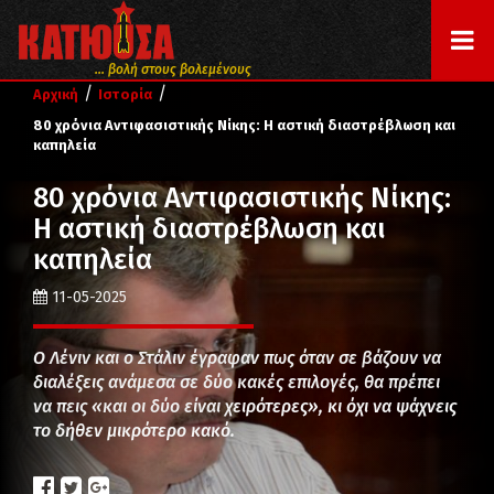
... βολή στους βολεμένους
/
/
Αρχική
Ιστορία
80 χρόνια Αντιφασιστικής Νίκης: Η αστική διαστρέβλωση και
καπηλεία
80 χρόνια Αντιφασιστικής Νίκης:
Η αστική διαστρέβλωση και
καπηλεία
11-05-2025
Ο Λένιν και ο Στάλιν έγραφαν πως όταν σε βάζουν να
διαλέξεις ανάμεσα σε δύο κακές επιλογές, θα πρέπει
να πεις «και οι δύο είναι χειρότερες», κι όχι να ψάχνεις
το δήθεν μικρότερο κακό.