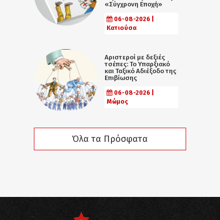
«Σύγχρονη Εποχή»
06-08-2026 |
Κατιούσα
Αριστεροί με δεξιές
τσέπες: Το Υπαρξιακό
και Ταξικό Αδιέξοδο της
Επιβίωσης
06-08-2026 |
Μώμος
Όλα τα Πρόσφατα