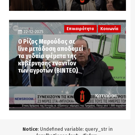
Επικαιρότητα
Κοινωνία
22-12-2025
Ο Ρίζος Μαρούδας σε
live μετάδοση αποδομεί
τα χυδαία ψέματα της
κυβέρνησης εναντίον
των αγροτών (ΒΙΝΤΕΟ)
Κατιούσα
Notice
: Undefined variable: query_str in