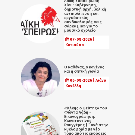
Λαϊκή Συσπείρωση
Χίου: Κυβέρνηση,
δημοτική αρχή, βολική
αντιπολίτευση και
εργοδοτικός
συνδικαλισμός «εις
σάρκα μια» για το
μουσικό σχολείο
07-08-2026 |
Κατιούσα
Ο καθένας, ο κανένας
και η οπτική γωνία
06-08-2026 | Λιάνα
Κανέλλη
«Άλκης ο ψεύτης» του
Φώντα Λάδη –
Εικονογράφηση:
Κωνσταντίνος
Ρουγγέρης | Ξανά στην
κυκλοφορία με νέο
τόμο από τις εκδόσεις