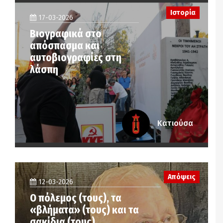
Ιστορία
17-03-2026
Βιογραφικά στο
απόσπασμα και
αυτοβιογραφίες στη
λάσπη
Κατιούσα
Απόψεις
12-03-2026
Ο πόλεμος (τους), τα
«βλήματα» (τους) και τα
σακίδια (τους)