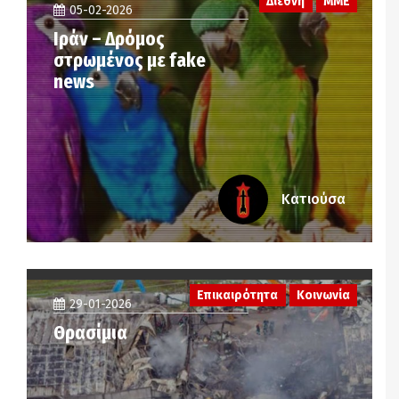
Διεθνή
ΜΜΕ
05-02-2026
Ιράν – Δρόμος
στρωμένος με fake
news
Κατιούσα
Επικαιρότητα
Κοινωνία
29-01-2026
Θρασίμια