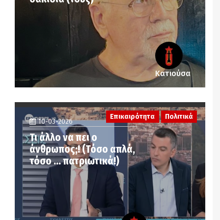
Κατιούσα
Επικαιρότητα
Πολιτικά
10-03-2026
Τι άλλο να πει ο
άνθρωπος;! (Τόσο απλά,
τόσο … πατριωτικά!)