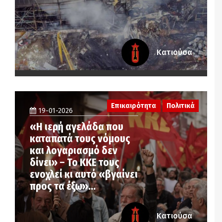
Κατιούσα
Επικαιρότητα
Πολιτικά
19-01-2026
«Η ιερή αγελάδα που
καταπατά τους νόμους
και λογαριασμό δεν
δίνει» – Το ΚΚΕ τους
ενοχλεί κι αυτό «βγαίνει
προς τα έξω»…
Κατιούσα