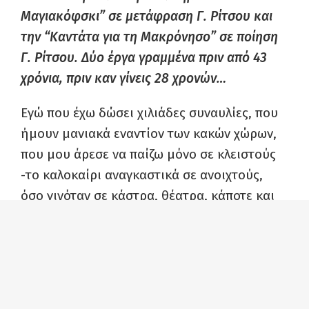
Μαγιακόφσκι” σε μετάφραση Γ. Ρίτσου και
την “Καντάτα για τη Μακρόνησο” σε ποίηση
Γ. Ρίτσου. Δύο έργα γραμμένα πριν από 43
χρόνια, πριν καν γίνεις 28 χρονών…
Εγώ που έχω δώσει χιλιάδες συναυλίες, που
ήμουν μανιακά εναντίον των κακών χώρων,
που μου άρεσε να παίζω μόνο σε κλειστούς
-το καλοκαίρι αναγκαστικά σε ανοιχτούς,
όσο γινόταν σε κάστρα, θέατρα, κάποτε και
σε άχαρους χώρους-, έζησα μια στιγμή που
σε διαβεβαιώνω δε μου έχει ξανασυμβεί.
Ήρθαν έντεκα χιλιάδες άνθρωποι. Και στις
τρεις συναυλίες, αλλά κυρίως στο Γαλάτσι,
συνέβη κάτι μοναδικό. Η “Καντάτα για τη