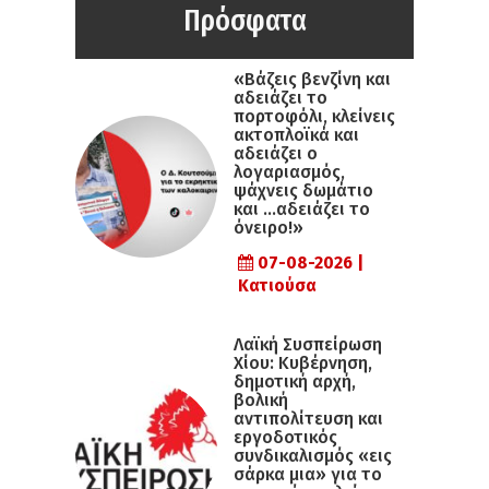
Πρόσφατα
«Βάζεις βενζίνη και
αδειάζει το
πορτοφόλι, κλείνεις
ακτοπλοϊκά και
αδειάζει ο
λογαριασμός,
ψάχνεις δωμάτιο
και …αδειάζει το
όνειρο!»
07-08-2026 |
Κατιούσα
Λαϊκή Συσπείρωση
Χίου: Κυβέρνηση,
δημοτική αρχή,
βολική
αντιπολίτευση και
εργοδοτικός
συνδικαλισμός «εις
σάρκα μια» για το