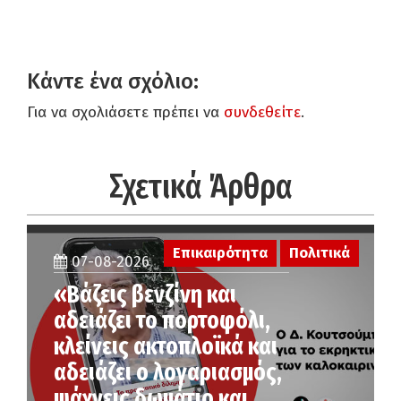
Κάντε ένα σχόλιο:
Για να σχολιάσετε πρέπει να
συνδεθείτε
.
Σχετικά Άρθρα
Επικαιρότητα
Πολιτικά
07-08-2026
«Βάζεις βενζίνη και
αδειάζει το πορτοφόλι,
κλείνεις ακτοπλοϊκά και
αδειάζει ο λογαριασμός,
ψάχνεις δωμάτιο και …