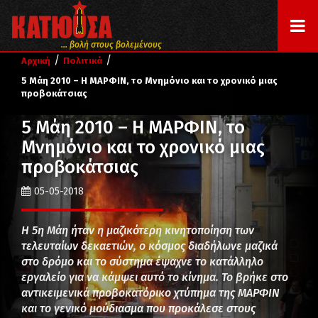
... βολή στους βολεμένους
/
/
Αρχική
Πολιτικά
5 Μάη 2010 – Η ΜΑΡΦΙΝ, το Μνημόνιο και το χρονικό μιας
προβοκάτσιας
5 Μάη 2010 – Η ΜΑΡΦΙΝ, το
Μνημόνιο και το χρονικό μιας
προβοκάτσιας
05-05-2018
Η 5η Μάη ήταν η μαζικότερη κινητοποίηση των
τελευταίων δεκαετιών, ο κόσμος διαδήλωνε μαζικά
στο δρόμο και το σύστημα έψαχνε το κατάλληλο
εργαλείο για να κάμψει αυτό το κίνημα. Το βρήκε στο
αντικειμενικά προβοκατόρικο χτύπημα της ΜΑΡΦΙΝ
και το γενικό μούδιασμα που προκάλεσε στους