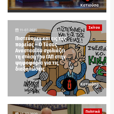
Κατιούσα
Σκίτσα
11-07-2020
Πιστεύομεν και εις τας
πορείας – Ο Τάσος
Αναστασίου σχολιάζει
τη στάση του ΓΑΠ στην
ψηφοφορία για τις
διαδηλώσεις
Κατιούσα
Πολιτικά