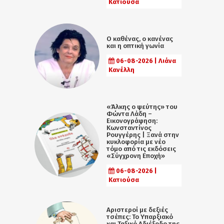
Κατιούσα
Ο καθένας, ο κανένας
και η οπτική γωνία
06-08-2026 | Λιάνα
Κανέλλη
«Άλκης ο ψεύτης» του
Φώντα Λάδη –
Εικονογράφηση:
Κωνσταντίνος
Ρουγγέρης | Ξανά στην
κυκλοφορία με νέο
τόμο από τις εκδόσεις
«Σύγχρονη Εποχή»
06-08-2026 |
Κατιούσα
Αριστεροί με δεξιές
τσέπες: Το Υπαρξιακό
και Ταξικό Αδιέξοδο της