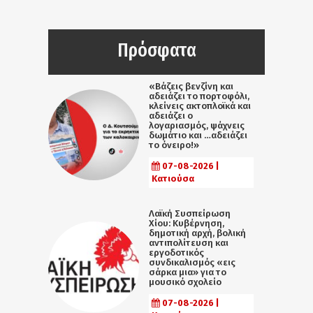
Πρόσφατα
«Βάζεις βενζίνη και
αδειάζει το πορτοφόλι,
κλείνεις ακτοπλοϊκά και
αδειάζει ο
λογαριασμός, ψάχνεις
δωμάτιο και …αδειάζει
το όνειρο!»
07-08-2026 |
Κατιούσα
Λαϊκή Συσπείρωση
Χίου: Κυβέρνηση,
δημοτική αρχή, βολική
αντιπολίτευση και
εργοδοτικός
συνδικαλισμός «εις
σάρκα μια» για το
μουσικό σχολείο
07-08-2026 |