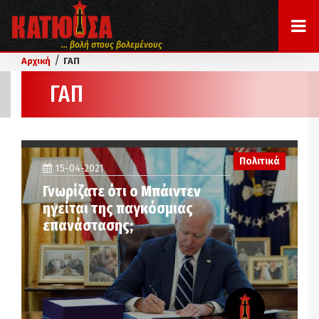
... βολή στους βολεμένους
/
Αρχική
ΓΑΠ
ΓΑΠ
Πολιτικά
15-04-2021
Γνωρίζατε ότι ο Μπάιντεν
ηγείται της παγκόσμιας
επανάστασης;