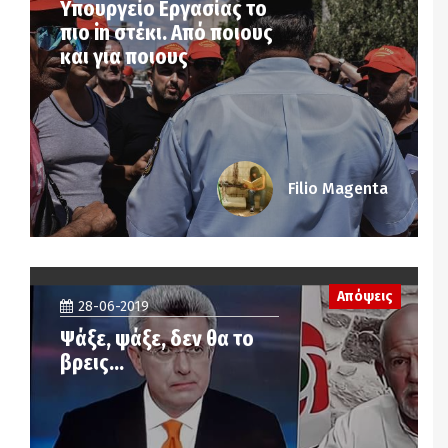
Υπουργείο Εργασίας το
πιο in στέκι. Από ποιους
και για ποιους
Filio Magenta
Απόψεις
28-06-2019
Ψάξε, ψάξε, δεν θα το
βρεις…