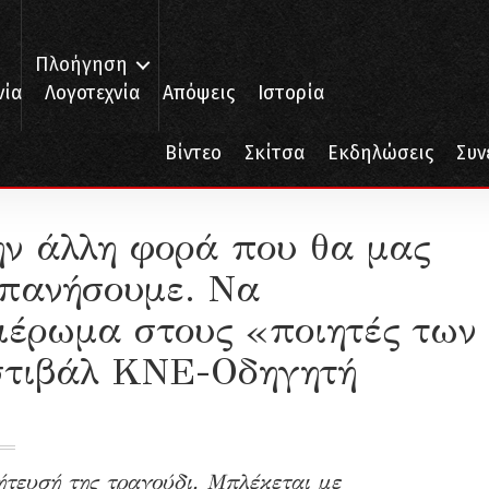
Πλοήγηση
νία
Λογοτεχνία
Απόψεις
Ιστορία
Βίντεο
Σκίτσα
Εκδηλώσεις
Συν
 την κοπανήσουμε. Να ζυγιαστούμε…» – Αφιέρωμα στους «ποιητές των δρόμων» σ
ν άλλη φορά που θα μας
οπανήσουμε. Να
έρωμα στους «ποιητές των
στιβάλ ΚΝΕ-Οδηγητή
ήτευσή της τραγούδι. Μπλέκεται με