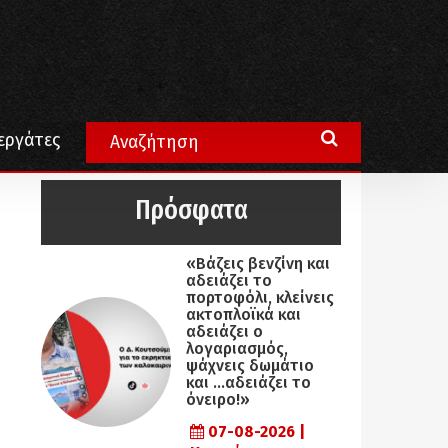
εργάτες
το
Πρόσφατα
«Βάζεις βενζίνη και
αδειάζει το
πορτοφόλι, κλείνεις
ακτοπλοϊκά και
αδειάζει ο
λογαριασμός,
ψάχνεις δωμάτιο
και …αδειάζει το
όνειρο!»
07-08-2026 |