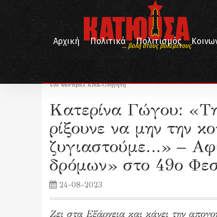
Αρχική
Πολιτικά
Πολιτισμός
Κοινω
... βολή στους βολεμένους
/
/
/
Αρχική
Λογοτεχνία
Πρόσωπα
Κατερίνα Γώγου: «Την άλλη φορά που θα μας ρίξουνε να μην
49ο Φεστιβάλ ΚΝΕ-Οδηγητή
Κατερίνα Γώγου: «Τη
ρίξουνε να μην την κ
ζυγιαστούμε…» – Αφι
δρόμων» στο 49ο Φε
24-08-2023
Ζει στα Εξάρχεια και κάνει την απογο