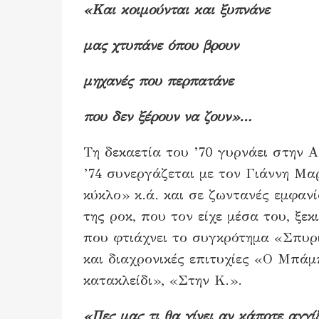
«Και κοιμούνται και ξυπνάνε
μας χτυπάνε όπου βρουν
μηχανές που περπατάνε
που δεν ξέρουν να ζουν»…
Τη δεκαετία του ’70 γυρνάει στην Α
’74 συνεργάζεται με τον Γιάννη Μ
κύκλο» κ.ά. και σε ζωντανές εμφαν
της ροκ, που τον είχε μέσα του, ξε
που φτιάχνει το συγκρότημα «Σπυρι
και διαχρονικές επιτυχίες «Ο Μπάμ
κατακλείδι», «Στην Κ.».
«Πες μας τι θα γίνει αν κάποτε αγγί