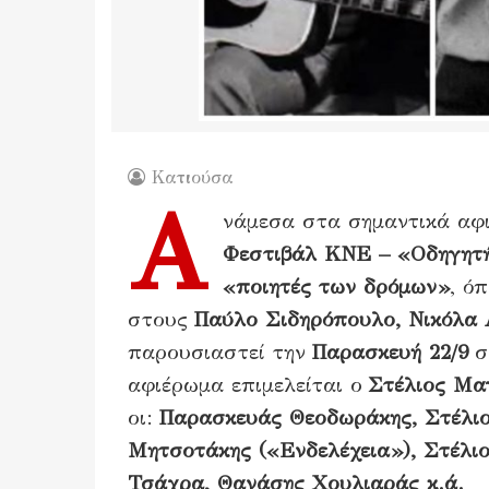
Κατιούσα
Α
νάμεσα στα σημαντικά αφι
Φεστιβάλ ΚΝΕ – «Οδηγητ
«ποιητές των δρόμων»
, ό
στους
Παύλο Σιδηρόπουλο, Νικόλα 
παρουσιαστεί την
Παρασκευή 22/9
σ
αφιέρωμα επιμελείται ο
Στέλιος Μα
οι:
Παρασκευάς Θεοδωράκης, Στέλι
Μητσοτάκης («Ενδελέχεια»), Στέλι
Τσάχρα, Θανάσης Χουλιαράς κ.ά.