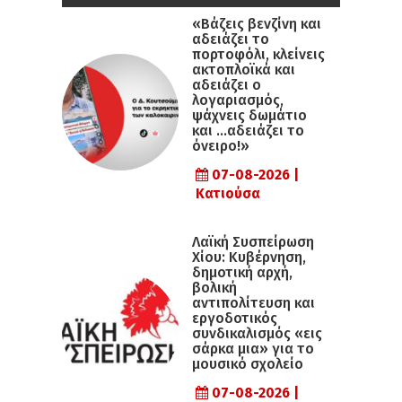
«Βάζεις βενζίνη και
αδειάζει το
πορτοφόλι, κλείνεις
ακτοπλοϊκά και
αδειάζει ο
λογαριασμός,
ψάχνεις δωμάτιο
και …αδειάζει το
όνειρο!»
07-08-2026 |
Κατιούσα
Λαϊκή Συσπείρωση
Χίου: Κυβέρνηση,
δημοτική αρχή,
βολική
αντιπολίτευση και
εργοδοτικός
συνδικαλισμός «εις
σάρκα μια» για το
μουσικό σχολείο
07-08-2026 |