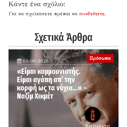
Κάντε ένα σχόλιο:
Για να σχολιάσετε πρέπει να
συνδεθείτε
.
Σχετικά Άρθρα
Πρόσωπα
03-06-2026
«Είμαι κομμουνιστής.
Είμαι αγάπη απ’ την
κορφή ως τα νύχια…» –
Ναζίμ Χικμέτ
Κατιούσα