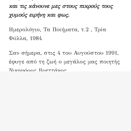
και τις κάνουνε μες στους πικρούς τους
χυμούς ειρήνη και φως.
Ημερολόγιο, Τα Ποιήματα, τ.2 , Τρία
Φύλλα, 1984
Σαν σήμερα, στις 4 του Αυγούστου 1991,
έφυγε από τη ζωή ο μεγάλος μας ποιητής
Νικηφόρος Βρεττάκος.
Ο Νικηφόρος Βρεττάκος ανήκει στις
κορυφαίες μορφές της σύγχρονης
ελληνικής ποίησης. Ο ίδιος πίστευε
πως
«ο ποιητής δεν είναι ένα άτομο
ξεκομμένο από τον υπόλοιπο κόσμο… Δεν
μπορεί να νοηθεί έξω από τη ζωή, από τα