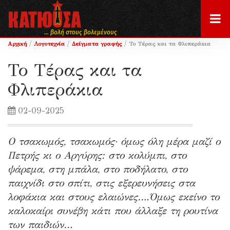
... βολή στους βολεμένους
/
/
/
Αρχική
Λογοτεχνία
Δείγματα γραφής
Το Τέρας και τα Φλιπεράκια
Το Τέρας και τα
Φλιπεράκια
02-09-2025
Ο τσακωμός, τσακωμός· όμως όλη μέρα μαζί ο
Πετρής κι ο Αργύρης: στο κολύμπι, στο
ψάρεμα, στη μπάλα, στο ποδήλατο, στο
παιχνίδι στο σπίτι, στις εξερευνήσεις στα
λοφάκια και στους ελαιώνες….Όμως εκείνο το
καλοκαίρι συνέβη κάτι που άλλαξε τη ρουτίνα
των παιδιών…