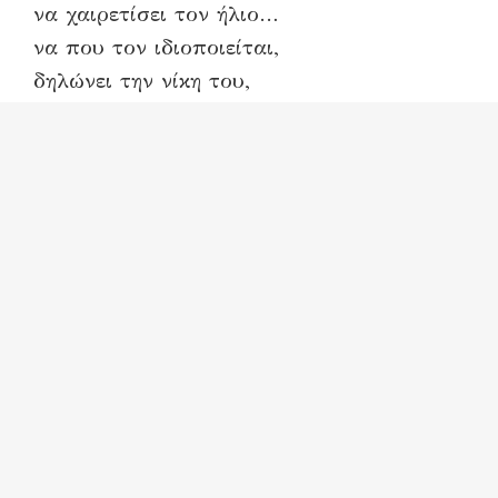
να χαιρετίσει τον ήλιο…
να που τον ιδιοποιείται,
δηλώνει την νίκη του,
ρίχνει βαριά την σκιά του απάνω μας.
Παλαιστίνη
είναι «ζωή εν τάφω».
Απ’ τη μήτρα στον τάφο
σώματα διαμελισμένα
μέλη ορφανά
στο γάμο, στο σχολειό
στα χειρουργικά τραπέζια
αυτός ο τόπος για δεκαετίες με
θραύσματα δένεται μέσα στις βόμβες
έμαθε να χαίρεται.
Παλαιστίνη
η ήττα κάθε δυνάστη.