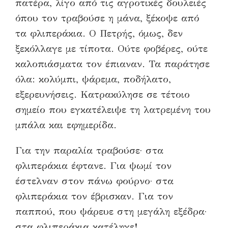
πατέρα, λίγο από τις αγροτικές δουλειές
όπου τον τραβούσε η μάνα, ξέκοψε από
τα φλιπεράκια. Ο Πετρής, όμως, δεν
ξεκόλλαγε με τίποτα. Ούτε φοβέρες, ούτε
καλοπιάσματα τον έπιαναν. Τα παράτησε
όλα: κολύμπι, ψάρεμα, ποδήλατο,
εξερευνήσεις. Κατρακύλησε σε τέτοιο
σημείο που εγκατέλειψε τη λατρεμένη του
μπάλα και εφημερίδα.
Για την παραλία τραβούσε· στα
φλιπεράκια έφτανε. Για ψωμί τον
έστελναν στον πάνω φούρνο· στα
φλιπεράκια τον έβρισκαν. Για τον
παππού, που ψάρευε στη μεγάλη εξέδρα·
στα φλιπεράκια κατέληγε!