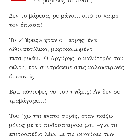
το βάρεσες το παιδί;
Δεν το βάρεσα, ρε μάνα… από το λαιμό
τον έπιασα!
Το «Τέρας» ήταν ο Πετρής· ένα
αδυνατούλικο, μικροκαμωμένο
πιτσιρικάκι. Ο Αργύρης, ο καλύτερός του
φίλος, τον συντρόφευε στις καλοκαιρινές
διακοπές.
Βρε, κόντεψες να τον πνίξεις! Αν δεν σε
τραβάγαμε…!
Του ’χω πει εκατό φορές, όταν παίζω
μόνος με το ποδοσφαιράκι μου –για το
επιτραπέζιο λέω, με τις φιγούρες των