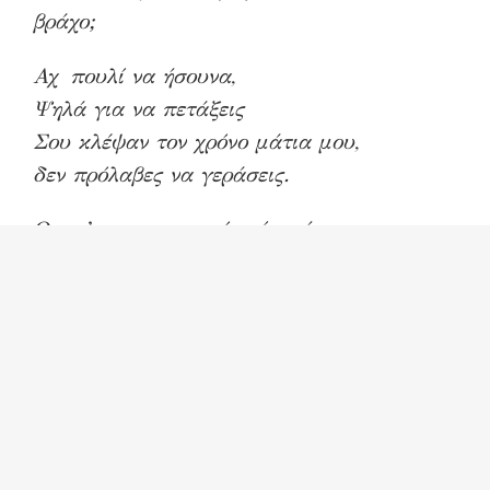
βράχο;
Αχ πουλί να ήσουνα,
Ψηλά για να πετάξεις
Σου κλέψαν τον χρόνο μάτια μου,
δεν πρόλαβες να γεράσεις.
Ω, να’ ταν ο ωκεανός μία μήτρα να
γεννήσει,
Όλα τα παιδιά που χάθηκαν σ’ αυτό το
αλισβερίσι.
Έφυγες και έσβησαν του κόσμου μου τα
φώτα,
Έφυγες και άναψε του κόσμου τούτη η
φλόγα.