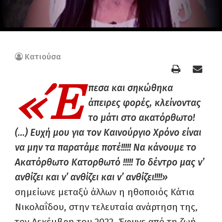
Κατιούσα
«Έ
πεσα και σηκώθηκα
άπειρες φορές, κλείνοντας
το μάτι στο ακατόρθωτο!
(…) Ευχή μου για τον Καινούργιο Χρόνο είναι
να μην τα παρατάμε ποτέ!!!!! Να κάνουμε το
Ακατόρθωτο Κατορθωτό !!!!! Το δέντρο μας ν’
ανθίζει και ν’ ανθίζει και ν’ ανθίζει!!!!»
σημείωνε μεταξύ άλλων η ηθοποιός Κάτια
Νικολαΐδου, στην τελευταία ανάρτηση της,
τον Δεκέμβρη του 2022. Έφυγε από τη ζωή