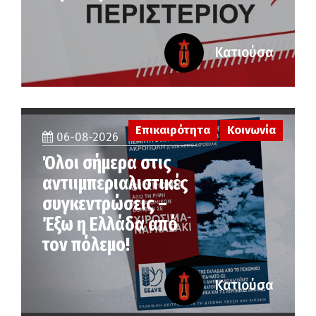
Κατιούσα
Επικαιρότητα
Κοινωνία
06-08-2026
Όλοι σήμερα στις
αντιιμπεριαλιστικές
συγκεντρώσεις –
Έξω η Ελλάδα από
τον πόλεμο!
Κατιούσα