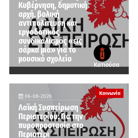
Κυβέρνηση, δημοτική
αρχή, βολική
αντιπολίτευση και
εργοδοτικός
συνδικαλισμός «εις
σάρκα μια» για το
μουσικό σχολείο
Κατιούσα
Κοινωνία
06-08-2026
Λαϊκή Συσπείρωση
Περιστερίου: Για την
πυροπροστασία στο
Περιστέρι