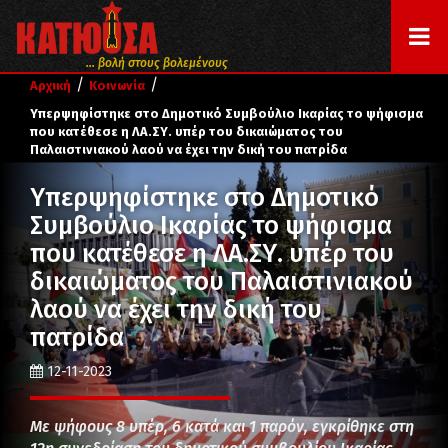
... βολή στους βολεμένους
/
/
Αρχική
Κοινωνία
Υπερψηφίστηκε στο Δημοτικό Συμβούλιο Ικαρίας το ψήφισμα
που κατέθεσε η ΛΑ.ΣΥ. υπέρ του δικαιώματος του
Παλαιστινιακού λαού να έχει την δική του πατρίδα
Υπερψηφίστηκε στο Δημοτικό
Συμβούλιο Ικαρίας το ψήφισμα
που κατέθεσε η ΛΑ.ΣΥ. υπέρ του
δικαιώματος του Παλαιστινιακού
λαού να έχει την δική του
πατρίδα
12-11-2023
Με ψήφους 8 υπέρ, 6 κατά και 1 παρόν, εγκρίθηκε στη