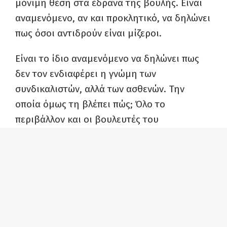
μόνιμη θέση στα έδρανα της βουλής. Είναι
αναμενόμενο, αν και προκλητικό, να δηλώνει
πως όσοι αντιδρούν είναι μίζεροι.
Είναι το ίδιο αναμενόμενο να δηλώνει πως
δεν τον ενδιαφέρει η γνώμη των
συνδικαλιστών, αλλά των ασθενών. Την
οποία όμως τη βλέπει πώς; Όλο το
περιβάλλον και οι βουλευτές του
καταφεύγουν στα ιδιωτικά franchise υγείας,
και όταν δεν καταφεύγουν πέφτουν
τηλέφωνα για VIP αντιμετώπιση εκτός
σειράς. Οι διοικητές του που υποτίθεται ότι
προέρχονται και από διαγωνισμό, είναι όλοι
κομματικά στελέχη. Από αυτούς έχει εικόνα
της γνώμης των ασθενών; Ή από μια