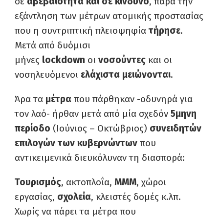
σε
αβεβαιότητα και σε κίνδυνο
, παρά την
εξάντληση των μέτρων ατομικής προστασίας
που η συντριπτική πλειοψηφία
τήρησε
.
Μετά από δυόμισι
μήνες
lockdown
οι
νοσούντες
και οι
νοσηλευόμενοι
ελάχιστα μειώνονται
.
Άρα τα
μέτρα
που πάρθηκαν -οδυνηρά για
τον λαό- ήρθαν μετά από μία σχεδόν
5μηνη
περίοδο
(Ιούνιος – Οκτώβριος)
συνειδητών
επιλογών των κυβερνώντων
που
αντικειμενικά διευκόλυναν τη διασπορά:
Τουρισμός
, ακτοπλοΐα,
ΜΜΜ
, χώροι
εργασίας,
σχολεία
, κλειστές δομές κ.λπ.
Χωρίς να πάρει τα μέτρα που