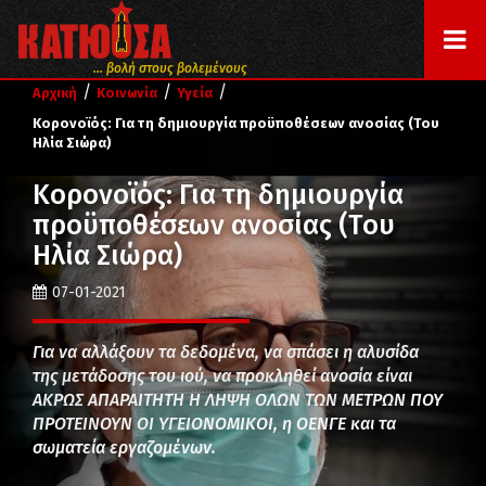
... βολή στους βολεμένους
/
/
/
Αρχική
Κοινωνία
Υγεία
Κορονοϊός: Για τη δημιουργία προϋποθέσεων ανοσίας (Του
Ηλία Σιώρα)
Κορονοϊός: Για τη δημιουργία
προϋποθέσεων ανοσίας (Του
Ηλία Σιώρα)
07-01-2021
Για να αλλάξουν τα δεδομένα, να σπάσει η αλυσίδα
της μετάδοσης του ιού, να προκληθεί ανοσία είναι
ΑΚΡΩΣ ΑΠΑΡΑΙΤΗΤΗ Η ΛΗΨΗ ΟΛΩΝ ΤΩΝ ΜΕΤΡΩΝ ΠΟΥ
ΠΡΟΤΕΙΝΟΥΝ ΟΙ ΥΓΕΙΟΝΟΜΙΚΟΙ, η ΟΕΝΓΕ και τα
σωματεία εργαζομένων.