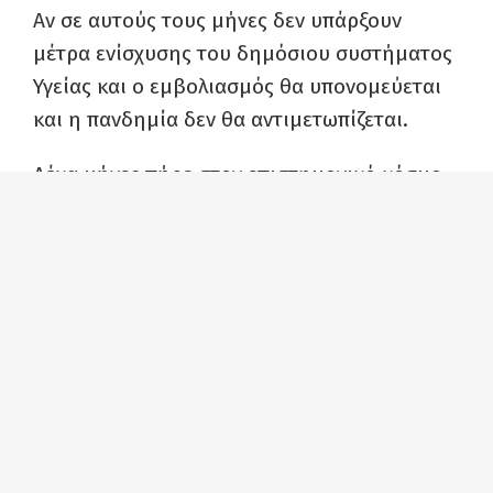
Αν σε αυτούς τους μήνες δεν υπάρξουν
μέτρα ενίσχυσης του δημόσιου συστήματος
Υγείας και ο εμβολιασμός θα υπονομεύεται
και η πανδημία δεν θα αντιμετωπίζεται.
Δέκα μήνες πήρε στον επιστημονικό κόσμο
να δημιουργήσει εμβόλιο κατά του
κορονοϊού. Ζωντανή απόδειξη ότι οι
δυνατότητες τις επιστήμης, της παραγωγής
και της τεχνολογίας είναι ανεξάντλητες.
Δέκα μήνες η κυβέρνηση άφησε τον λαό μας
εκτεθειμένο, χωρίς μέτρα προστασίας της
ζωής και της υγείας του στους εργασιακούς
χώρους, στα σχολεία, στα Μέσα Μαζικής