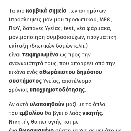
Τα πιο
κομβικά σημεία
των αιτημάτων
(προσλήψεις μόνιμου προσωπικού, ΜΕΘ,
ΠΦΥ, δαπάνες Υγείας, test, νέα φάρμακα,
μονιμοποίηση συμβασιούχων, πραγματική
επίταξη ιδιωτικών δομών κ.λπ.)
είναι
τεκμηριωμένα
ως προς την
αναγκαιότητά τους, που απορρέει από την
εικόνα ενός
αθωράκιστου δημόσιου
συστήματος
Υγείας, αποτέλεσμα
χρόνιας
υποχρηματοδότησης
.
Αν αυτά
υλοποιηθούν
μαζί με το όπλο
του
εμβολίου
θα βγει ο λαός
νικητής
.
Νικητής θα πει υγιής και με
ένα
θωρακισμένο
σύστημα Υγείας γεμάτο με