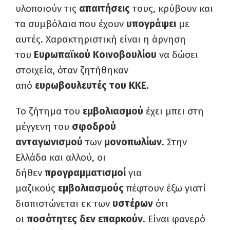
υλοποιούν τις
απαιτήσεις
τους, κρύβουν και
τα συμβόλαια που έχουν
υπογράψει
με
αυτές. Χαρακτηριστική είναι η άρνηση
του
Ευρωπαϊκού Κοινοβουλίου
να δώσει
στοιχεία, όταν ζητήθηκαν
από
ευρωβουλευτές του ΚΚΕ.
Το ζήτημα του
εμβολιασμού
έχει μπει στη
μέγγενη του
σφοδρού
ανταγωνισμού
των
μονοπωλίων
. Στην
Ελλάδα και αλλού, οι
δήθεν
προγραμματισμοί
για
μαζικούς
εμβολιασμούς
πέφτουν έξω γιατί
διαπιστώνεται εκ των
υστέρων
ότι
οι
ποσότητες δεν επαρκούν
. Είναι φανερό