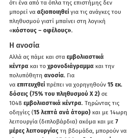
ότι ένα από τα όπλα της επιστήμης δεν
μπορεί να
αξιοποιηθεί
για τις ανάγκες του
πληθυσμού γιατί μπαίνει στη λογική
«
κόστους – οφέλους»
.
Η ανοσία
Αλλά ας πάμε και στα
εμβολιαστικά
κέντρα
και το
χρονοδιάγραμμα
και την
πολυπόθητη
ανοσία
. Για
να
επιτευχθεί
πρέπει να χορηγηθούν
15 εκ.
δόσεις (75% του πληθυσμού Χ 2)
σε
1048
εμβολιαστικά κέντρα
. Τηρώντας τις
οδηγίες (
15 λεπτά ανά άτομο)
και με 14ωρη
λειτουργία (διπλοβάρδια) ακόμα και με
7
μέρες λειτουργίας
τη βδομάδα, μπορούν να