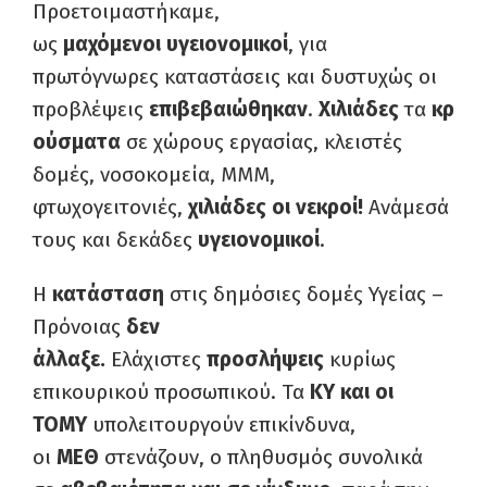
Προετοιμαστήκαμε,
ως
μαχόμενοι υγειονομικοί
, για
πρωτόγνωρες καταστάσεις και δυστυχώς οι
προβλέψεις
επιβεβαιώθηκαν
.
Χιλιάδες
τα
κρ
ούσματα
σε χώρους εργασίας, κλειστές
δομές, νοσοκομεία, ΜΜΜ,
φτωχογειτονιές,
χιλιάδες οι νεκροί!
Ανάμεσά
τους και δεκάδες
υγειονομικοί
.
Η
κατάσταση
στις δημόσιες δομές Υγείας –
Πρόνοιας
δεν
άλλαξε.
Ελάχιστες
προσλήψεις
κυρίως
επικουρικού προσωπικού. Τα
ΚΥ και οι
ΤΟΜΥ
υπολειτουργούν επικίνδυνα,
οι
ΜΕΘ
στενάζουν, ο πληθυσμός συνολικά