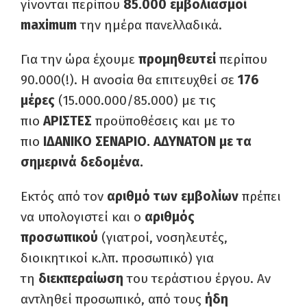
γίνονται περίπου
85.000 εμβολιασμοί
maximum
την ημέρα πανελλαδικά.
Για την ώρα έχουμε
προμηθευτεί
περίπου
90.000(!). Η ανοσία θα επιτευχθεί σε
176
μέρες
(15.000.000/85.000) με τις
πιο
ΑΡΙΣΤΕΣ
προϋποθέσεις και με το
πιο
ΙΔΑΝΙΚΟ ΣΕΝΑΡΙΟ.
ΑΔΥΝΑΤΟΝ με τα
σημερινά δεδομένα.
Εκτός από τον
αριθμό των εμβολίων
πρέπει
να υπολογιστεί και ο
αριθμός
προσωπικού
(γιατροί, νοσηλευτές,
διοικητικοί κ.λπ. προσωπικό) για
τη
διεκπεραίωση
του τεράστιου έργου. Αν
αντληθεί προσωπικό, από τους
ήδη