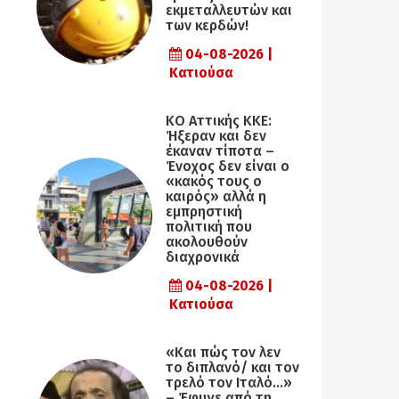
εκμεταλλευτών και
των κερδών!
04-08-2026 |
Κατιούσα
KO Αττικής ΚΚΕ:
Ήξεραν και δεν
έκαναν τίποτα –
Ένοχος δεν είναι ο
«κακός τους ο
καιρός» αλλά η
εµπρηστική
πολιτική που
ακολουθούν
διαχρονικά
04-08-2026 |
Κατιούσα
«Και πώς τον λεν
το διπλανό/ και τον
τρελό τον Ιταλό…»
– Έφυγε από τη