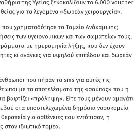
εγαθήρια της Υγείας ξεκοκαλίζουν τα 6.000 voucher
θείας για τα λεγόμενα «δωρεάν χειρουργεία».
 που χρηματοδότησε το Ταμείο Ανάκαμψης;
ιήσεις των υγειονομικών και των σωματείων τους,
γράμματα με ημερομηνία λήξης, που δεν έχουν
τητες κι ανάγκες για υψηλού επιπέδου και δωρεάν
άνθρωποι που πήραν τα sms για αυτές τις
μέτωποι με τα αποτελέσματα της «σούπας» που η
α βαφτίζει «πρόληψη». Είτε τους μένουν αμανάτι
ντεβού στα υποστελεχωμένα δημόσια νοσοκομεία
 θεραπεία για ασθένειες που εντόπισαν, ή
ς στον ιδιωτικό τομέα.