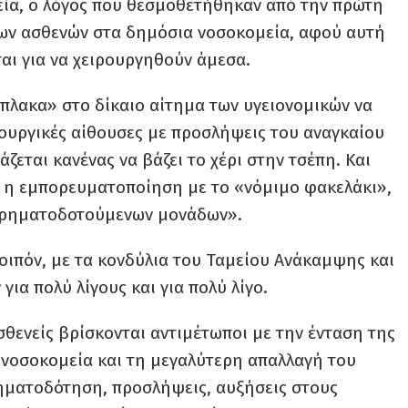
εία, ο λόγος που θεσμοθετήθηκαν από την πρώτη
των ασθενών στα δημόσια νοσοκομεία, αφού αυτή
ται για να χειρουργηθούν άμεσα.
πλακα» στο δίκαιο αίτημα των υγειονομικών να
ρουργικές αίθουσες με προσλήψεις του αναγκαίου
ζεται κανένας να βάζει το χέρι στην τσέπη. Και
εί η εμπορευματοποίηση με το «νόμιμο φακελάκι»,
χρηματοδοτούμενων μονάδων».
οιπόν, με τα κονδύλια του Ταμείου Ανάκαμψης και
ια πολύ λίγους και για πολύ λίγο.
σθενείς βρίσκονται αντιμέτωποι με την ένταση της
 νοσοκομεία και τη μεγαλύτερη απαλλαγή του
ρηματοδότηση, προσλήψεις, αυξήσεις στους