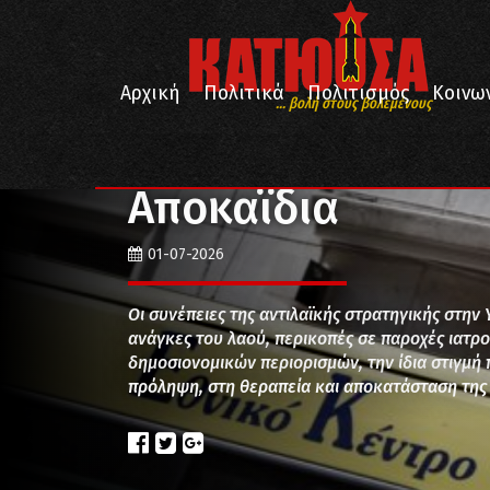
Αρχική
Πολιτικά
Πολιτισμός
Κοινω
... βολή στους βολεμένους
/
/
/
Αρχική
Κοινωνία
Υγεία
Αποκαΐδια
Αποκαΐδια
01-07-2026
Οι συνέπειες της αντιλαϊκής στρατηγικής στην 
ανάγκες του λαού, περικοπές σε παροχές ιατ
δημοσιονομικών περιορισμών, την ίδια στιγμή
πρόληψη, στη θεραπεία και αποκατάσταση της 