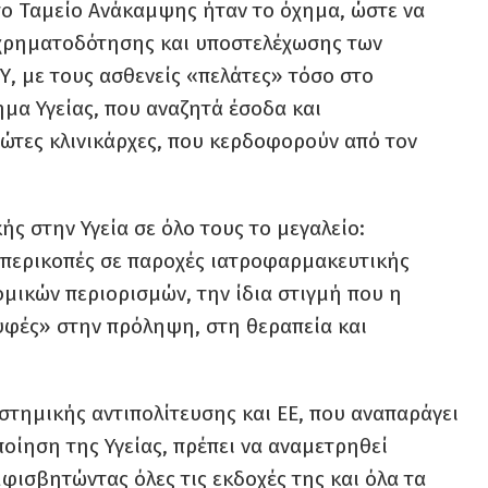
το Ταμείο Ανάκαμψης ήταν το όχημα, ώστε να
οχρηματοδότησης και υποστελέχωσης των
, με τους ασθενείς «πελάτες» τόσο στο
α Υγείας, που αναζητά έσοδα και
ιώτες κλινικάρχες, που κερδοφορούν από τον
ής στην Υγεία σε όλο τους το μεγαλείο:
 περικοπές σε παροχές ιατροφαρμακευτικής
μικών περιορισμών, την ίδια στιγμή που η
υφές» στην πρόληψη, στη θεραπεία και
στημικής αντιπολίτευσης και ΕΕ, που αναπαράγει
οίηση της Υγείας, πρέπει να αναμετρηθεί
φισβητώντας όλες τις εκδοχές της και όλα τα