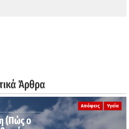
τικά Άρθρα
Απόψεις
Υγεία
η (Πώς ο