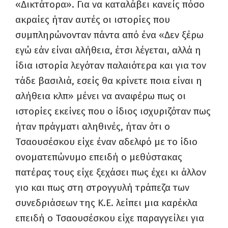
«Δικτάτορα». Για να καταλάβει κανείς πόσο
ακραίες ήταν αυτές οι ιστορίες που
συμπληρώνονταν πάντα από ένα «Δεν ξέρω
εγώ εάν είναι αλήθεια, έτσι λέγεται, αλλά η
ίδια ιστορία λεγόταν παλαιότερα και για τον
τάδε βασιλιά, εσείς θα κρίνετε ποια είναι η
αλήθεια κλπ» μένει να αναφέρω πως οι
ιστορίες εκείνες που ο ίδιος ισχυριζόταν πως
ήταν πράγματι αληθινές, ήταν ότι ο
Τσαουσέσκου είχε έναν αδελφό με το ίδιο
ονοματεπώνυμο επειδή ο μεθύστακας
πατέρας τους είχε ξεχάσει πως έχει κι άλλον
γιο και πως στη στρογγυλή τράπεζα των
συνεδριάσεων της Κ.Ε. λείπει μια καρέκλα
επειδή ο Τσαουσέσκου είχε παραγγείλει για