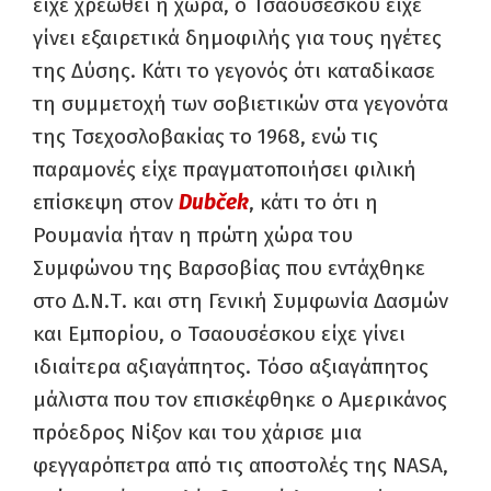
είχε χρεωθεί η χώρα, ο Τσαουσέσκου είχε
γίνει εξαιρετικά δημοφιλής για τους ηγέτες
της Δύσης. Κάτι το γεγονός ότι καταδίκασε
τη συμμετοχή των σοβιετικών στα γεγονότα
της Τσεχοσλοβακίας το 1968, ενώ τις
παραμονές είχε πραγματοποιήσει φιλική
επίσκεψη στον
Dubček
, κάτι το ότι η
Ρουμανία ήταν η πρώτη χώρα του
Συμφώνου της Βαρσοβίας που εντάχθηκε
στο Δ.Ν.Τ. και στη Γενική Συμφωνία Δασμών
και Εμπορίου, ο Τσαουσέσκου είχε γίνει
ιδιαίτερα αξιαγάπητος. Τόσο αξιαγάπητος
μάλιστα που τον επισκέφθηκε ο Αμερικάνος
πρόεδρος Νίξον και του χάρισε μια
φεγγαρόπετρα από τις αποστολές της NASA,