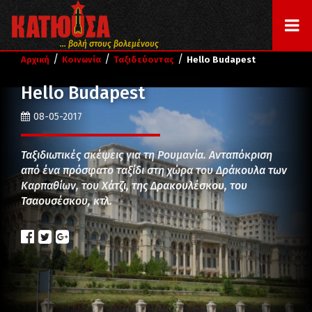
... βολή στους βολεμένους
/
/
/
Αρχική
Κοινωνία
Ταξιδεύοντας
Hello Budapest
Hello Budapest
08-05-2017
Ταξιδιωτικές σκέψεις για τη Ρουμανία. Ανταπόκριση
από ένα πρόσφατο ταξίδι στη χώρα του Δράκουλα των
Καρπαθίων, του Χάτζι, της Δρακουλέσκου, του
Τσαουσέσκου, κτλ.