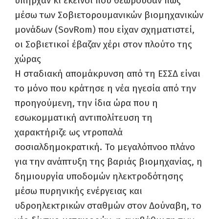
υπήρχαν κι εκείνοι που θεωρούσαν πως
μέσω των Σοβιετορουμανικών βιομηχανικών
μονάδων (SovRom) που είχαν σχηματιστεί,
οι Σοβιετικοί έβαζαν χέρι στον πλούτο της
χώρας
Η σταδιακή απομάκρυνση από τη ΕΣΣΔ είναι
το μόνο που κράτησε η νέα ηγεσία από την
προηγούμενη, την ίδια ώρα που η
εσωκομματική αντιπολίτευση τη
χαρακτήριζε ως ντροπαλά
σοσιαλδημοκρατική. Το μεγαλόπνοο πλάνο
για την ανάπτυξη της βαριάς βιομηχανίας, η
δημιουργία υποδομών ηλεκτροδότησης
μέσω πυρηνικής ενέργειας και
υδροηλεκτρικών σταθμών στον Δούναβη, το