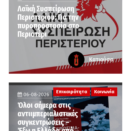
Λαϊκή Συσπείρωση
Περιστερίου: Για την
πυροπροστασία στο
Περιστέρι
Κατιούσα
Επικαιρότητα
Κοινωνία
06-08-2026
Όλοι σήμερα στις
αντιιμπεριαλιστικές
συγκεντρώσεις –
Έξω η Ελλάδα από