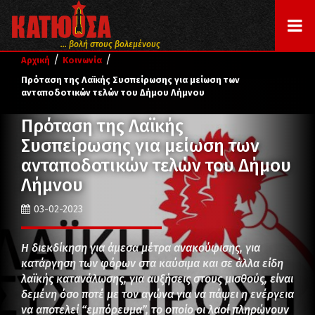
... βολή στους βολεμένους
/
/
Αρχική
Κοινωνία
Πρόταση της Λαϊκής Συσπείρωσης για μείωση των
ανταποδοτικών τελών του Δήμου Λήμνου
Πρόταση της Λαϊκής
Συσπείρωσης για μείωση των
ανταποδοτικών τελών του Δήμου
Λήμνου
03-02-2023
Η διεκδίκηση για άμεσα μέτρα ανακούφισης, για
κατάργηση των φόρων στα καύσιμα και σε άλλα είδη
λαϊκής κατανάλωσης, για αυξήσεις στους μισθούς, είναι
δεμένη όσο ποτέ με τον αγώνα για να πάψει η ενέργεια
να αποτελεί “εμπόρευμα”, το οποίο οι λαοί πληρώνουν