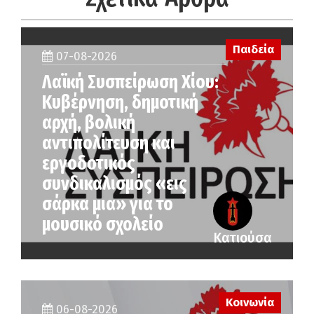
Παιδεία
07-08-2026
Λαϊκή Συσπείρωση Χίου:
Κυβέρνηση, δημοτική
αρχή, βολική
αντιπολίτευση και
εργοδοτικός
συνδικαλισμός «εις
σάρκα μια» για το
μουσικό σχολείο
Κατιούσα
Κοινωνία
06-08-2026