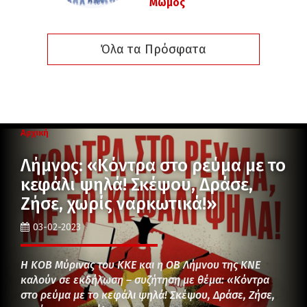
Μώμος
Όλα τα Πρόσφατα
Αρχική
Λήμνος: «Κόντρα στο ρεύμα με το
κεφάλι ψηλά! Σκέψου, Δράσε,
Ζήσε, χωρίς ναρκωτικά!»
03-02-2023
Η ΚΟΒ Μύρινας του ΚΚΕ και η ΟΒ Λήμνου της ΚΝΕ
καλούν σε εκδήλωση – συζήτηση με θέμα: «Κόντρα
στο ρεύμα με το κεφάλι ψηλά! Σκέψου, Δράσε, Ζήσε,