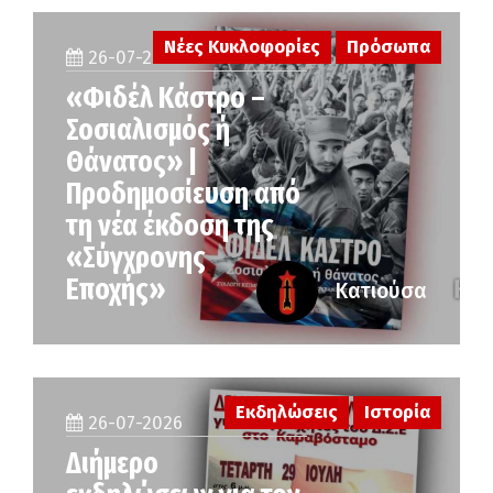
Νέες Κυκλοφορίες
Πρόσωπα
26-07-2026
«Φιδέλ Κάστρο –
Σοσιαλισμός ή
Θάνατος» |
Προδημοσίευση από
τη νέα έκδοση της
«Σύγχρονης
Εποχής»
Κατιούσα
Εκδηλώσεις
Ιστορία
26-07-2026
Διήμερο