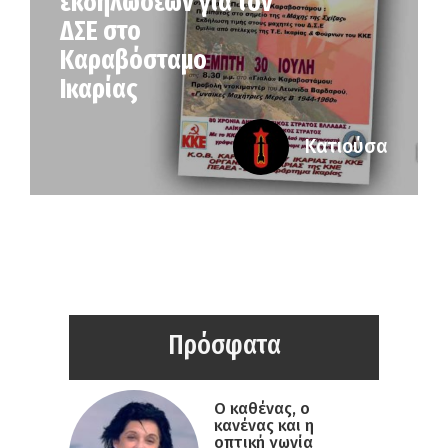
εκδηλώσεων για τον
ΔΣΕ στο
Καραβόσταμο
Ικαρίας
Κατιούσα
Πρόσφατα
Ο καθένας, ο
κανένας και η
οπτική γωνία