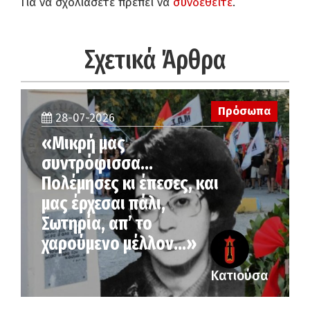
Για να σχολιάσετε πρέπει να
συνδεθείτε
.
Σχετικά Άρθρα
Πρόσωπα
28-07-2026
«Μικρή μας
συντρόφισσα…
Πολέμησες κι έπεσες, και
μας έρχεσαι πάλι,
Σωτηρία, απ’ το
χαρούμενο μέλλον…»
Κατιούσα