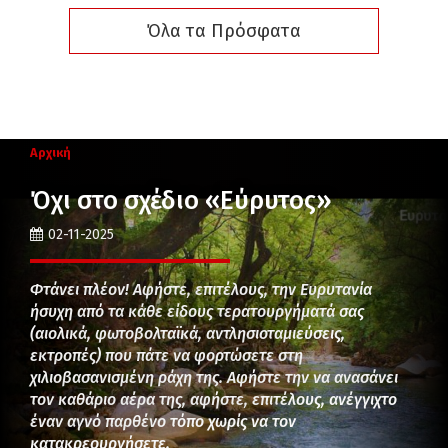
Όλα τα Πρόσφατα
Αρχική
Όχι στο σχέδιο «Εύρυτος»
02-11-2025
Φτάνει πλέον! Αφήστε, επιτέλους, την Ευρυτανία
ήσυχη από τα κάθε είδους τερατουργήματά σας
(αιολικά, φωτοβολταϊκά, αντλησιοταμιεύσεις,
εκτροπές) που πάτε να φορτώσετε στη
χιλιοβασανισμένη ράχη της. Αφήστε την να ανασάνει
τον καθάριο αέρα της, αφήστε, επιτέλους, ανέγγιχτο
έναν αγνό παρθένο τόπο χωρίς να τον
κατακρεουργήσετε.