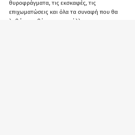
θυροφράγματα, τις εκσκαφές, τις
επιχωματώσεις και όλα τα συναφή που θα
λαβώσουν βάναυσα το κάλλος, την
αισθητική και το ιστορικό σποτύπωμα του
τοπίου, ενώ θα υπάρξουν επιπτώσεις και σε
πλήθος εργασιακών και φυσιολατρικών
δραστηριοτήτων των κατοίκων και των
επισκεπτών του νομού μας.
Κι όλα τούτα για ένα βαρύ κοστοβόρο
«έργο» 500 εκατομμυρίων ευρώ που αφενός
θα το χρυσοπληρώσουμε ως λαός και
αφετέρου δεν θα αποτελέσει ούτε καν
μόνιμη λύση, παρά μόνο για 30 χρόνια και
υπό προϋποθέσεις, όπως και οι ίδιοι