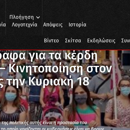
Πλοήγηση
νία
Λογοτεχνία
Απόψεις
Ιστορία
ραφα για τα κέρδη των μονοπωλίων – Κινητοποίηση στον Τύμπανο Αργι
Βίντεο
Σκίτσα
Εκδηλώσεις
Συν
ραφα για τα κέρδη
– Κινητοποίηση στον
 την Κυριακή 18
της πολιτικής αυτής είναι η προστασία του
το οποίο νοιάζονται οι κυβερνήσεις είναι να βρουν