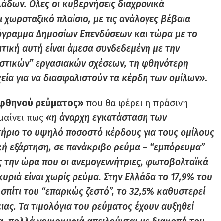
λάδων. Ολες οι κυβερνήσεις διαχρονικά
χωροταξικό πλαίσιο, με τις ανάλογες βέβαια
ρόγραμμα Δημοσίων Επενδύσεων και τώρα με το
τική αυτή είναι άμεσα συνδεδεμένη με την
αστικών” εργασιακών σχέσεων, τη φθηνότερη
χεία για να διασφαλιστούν τα κέρδη των ομίλων»
.
«φθηνού ρεύματος»
που θα φέρει η πράσινη
ημαίνει πως
«η άναρχη εγκατάσταση των
τήριο το υψηλό ποσοστό κέρδους για τους ομίλους
κή εξάρτηση, σε πανάκριβο ρεύμα – “εμπόρευμα”
ς την ώρα που οι ανεμογεννήτριες, φωτοβολταϊκά
κυριά είναι χωρίς ρεύμα. Στην Ελλάδα το 17,9% του
σπίτι του “επαρκώς ζεστό”, το 32,5% καθυστερεί
ας. Τα τιμολόγια του ρεύματος έχουν αυξηθεί