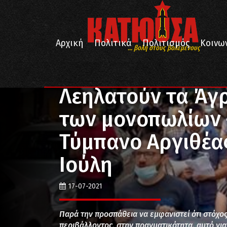
Αρχική
Πολιτικά
Πολιτισμός
Κοινω
... βολή στους βολεμένους
/
/
/
Αρχική
Κοινωνία
Περιβάλλον
Λεηλατούν τα Άγ
Λεηλατούν τα Άγ
των μονοπωλίων 
Τύμπανο Αργιθέας
Ιούλη
17-07-2021
Παρά την προσπάθεια να εμφανιστεί ότι στόχος 
περιβάλλοντος, στην πραγματικότητα, αυτό για 