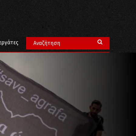
αώρας Ευρυτανίας, όπου συγκρούονται δύο κόσμοι…
εργάτες