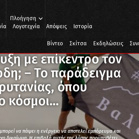
Πλοήγηση
νία
Λογοτεχνία
Απόψεις
Ιστορία
τυξη με επίκεντρο τον άνθρωπο ή τα κέρδη; – Το παράδειγμα της Βαλ
Βίντεο
Σκίτσα
Εκδηλώσεις
Συν
υξη με επίκεντρο τον
δη; – Το παράδειγμα
ρυτανίας, όπου
ο κόσμοι…
 μπορεί να πάψει η ενέργεια να αποτελεί εμπόρευμα και
ιχο δικαίωμα. Η επιβολή αυτής της λύσης προϋποθέτει