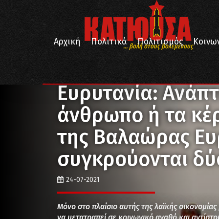
Αρχική
Πολιτικά
Πολιτισμός
Κοινω
... βολή στους βολεμένους
/
/
/
Αρχική
Κοινωνία
Περιβάλλον
Ευρυτανία: Ανάπ
Ευρυτανία: Ανάπτ
άνθρωπο ή τα κέρ
της Βαλαώρας Ευ
συγκρούονται δύ
24-07-2021
Μόνο στο πλαίσιο αυτής της λαϊκής οικονομίας
να μετατραπεί σε κοινωνικό αγαθό και αντίστο