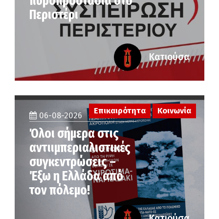
πυροπροστασία στο
Περιστέρι
Κατιούσα
Επικαιρότητα
Κοινωνία
06-08-2026
Όλοι σήμερα στις
αντιιμπεριαλιστικές
συγκεντρώσεις –
Έξω η Ελλάδα από
τον πόλεμο!
Κατιούσα