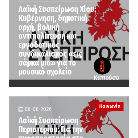
Λαϊκή Συσπείρωση Χίου:
Κυβέρνηση, δημοτική
αρχή, βολική
αντιπολίτευση και
εργοδοτικός
συνδικαλισμός «εις
σάρκα μια» για το
μουσικό σχολείο
Κατιούσα
Κοινωνία
06-08-2026
Λαϊκή Συσπείρωση
Περιστερίου: Για την