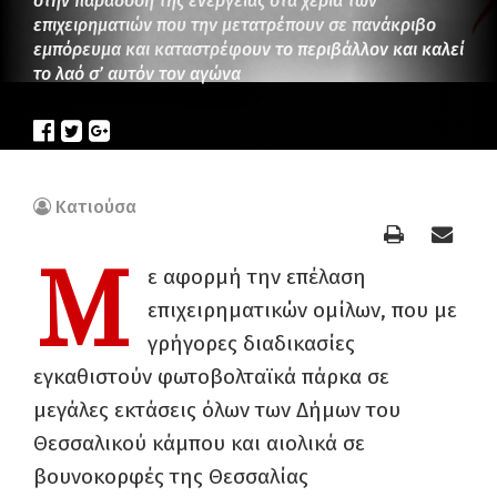
στην παράδοση της ενέργειας στα χέρια των
επιχειρηματιών που την μετατρέπουν σε πανάκριβο
εμπόρευμα και καταστρέφουν το περιβάλλον και καλεί
το λαό σ’ αυτόν τον αγώνα
Κατιούσα
Μ
ε αφορμή την επέλαση
επιχειρηματικών ομίλων, που με
γρήγορες διαδικασίες
εγκαθιστούν φωτοβολταϊκά πάρκα σε
μεγάλες εκτάσεις όλων των Δήμων του
Θεσσαλικού κάμπου και αιολικά σε
βουνοκορφές της Θεσσαλίας