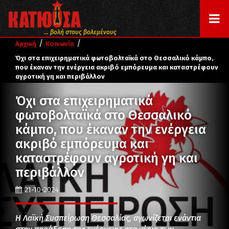
... βολή στους βολεμένους
/
/
Αρχική
Κοινωνία
Όχι στα επιχειρηματικά φωτοβολταϊκά στο Θεσσαλικό κάμπο,
που έκαναν την ενέργεια ακριβό εμπόρευμα και καταστρέφουν
αγροτική γη και περιβάλλον
Όχι στα επιχειρηματικά
φωτοβολταϊκά στο Θεσσαλικό
κάμπο, που έκαναν την ενέργεια
ακριβό εμπόρευμα και
καταστρέφουν αγροτική γη και
περιβάλλον
21-10-2024
Η Λαϊκή Συσπείρωση Θεσσαλίας, αγωνίζεται ενάντια