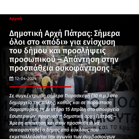
Αρχική
Δημοτική Αρχή Πάτρας: Σήμερα
όλοι στο «πόδι» για ενίσχυση
του δήμου και προσλήψεις
προσωπικού – Απάντηση στην
προσπάθεια συκοφάντησης
12-04-2024
Σε συγκέντρωση σήμερα Παρασκευή (10 π.μ.) στο
δημαρχείο της πόλης, καθώς και σε παράσταση
διαμαρτυρίας τη Δευτέρα 15 Απρίλη στο υπουργείο
Εσωτερικών, προχωρά η δημοτική αρχή Πάτρας –
Άμεση απάντηση και στην προσπάθεια να
συκοφαντηθεί ο δήμος από κύκλους που
εκμεταλλεύονται την αγωνία των συμβασιούχων