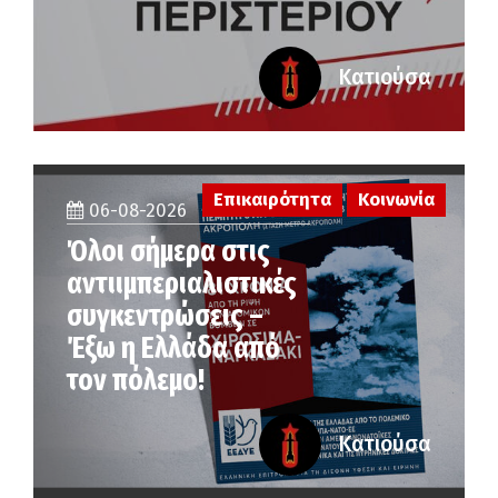
Κατιούσα
Επικαιρότητα
Κοινωνία
06-08-2026
Όλοι σήμερα στις
αντιιμπεριαλιστικές
συγκεντρώσεις –
Έξω η Ελλάδα από
τον πόλεμο!
Κατιούσα