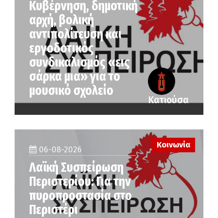
Κυβέρνηση, δημοτική
αρχή, βολική
αντιπολίτευση και
εργοδοτικός
συνδικαλισμός «εις
σάρκα μια» για το
μουσικό σχολείο
Κατιούσα
Κοινωνία
06-08-2026
Λαϊκή Συσπείρωση
Περιστερίου: Για την
πυροπροστασία στο
Περιστέρι