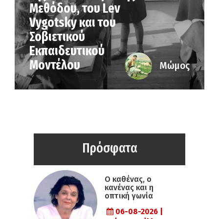
Μεθόδου, του Lev
Vygotsky και του
Σοβιετικού
Εκπαιδευτικού
Μοντέλου
Μώμος
Πρόσφατα
Ο καθένας, ο
κανένας και η
οπτική γωνία
06-08-2026 |