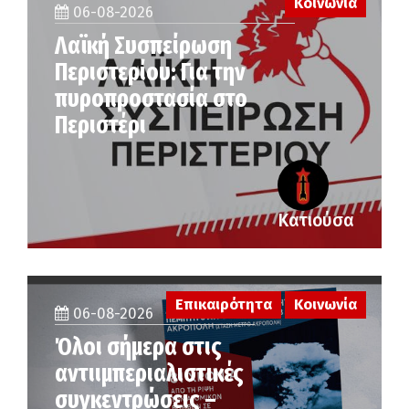
Κοινωνία
06-08-2026
Λαϊκή Συσπείρωση
Περιστερίου: Για την
πυροπροστασία στο
Περιστέρι
Κατιούσα
Επικαιρότητα
Κοινωνία
06-08-2026
Όλοι σήμερα στις
αντιιμπεριαλιστικές
συγκεντρώσεις –