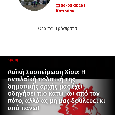
06-08-2026 |
Κατιούσα
Όλα τα Πρόσφατα
Αρχική
Λαϊκή Συσπείρωση Χίου: Η
αντιλαϊκή πολιτική της
δημοτικής αρχής μας έχει
οδηγήσει πιο κάτω και από τον
πάτο, αλλά ας μη μας δουλεύει κι
από πάνω!