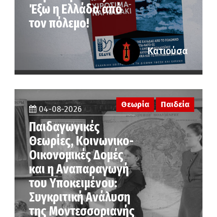
Έξω η Ελλάδα από
τον πόλεμο!
Κατιούσα
Θεωρία
Παιδεία
04-08-2026
Παιδαγωγικές
Θεωρίες, Κοινωνικο-
Οικονομικές Δομές
και η Αναπαραγωγή
του Υποκειμένου:
Συγκριτική Ανάλυση
της Μοντεσσοριανής