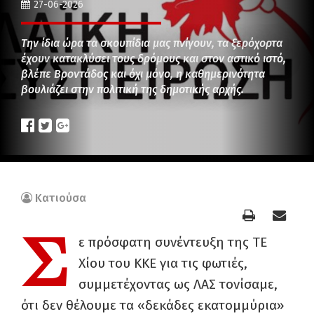
27-06-2026
Την ίδια ώρα τα σκουπίδια μας πνίγουν, τα ξερόχορτα
έχουν κατακλύσει τους δρόμους και στον αστικό ιστό,
βλέπε Βροντάδος και όχι μόνο, η καθημερινότητα
βουλιάζει στην πολιτική της δημοτικής αρχής.
Κατιούσα
Σ
ε πρόσφατη συνέντευξη της ΤΕ
Χίου του ΚΚΕ για τις φωτιές,
συμμετέχοντας ως ΛΑΣ τονίσαμε,
ότι δεν θέλουμε τα «δεκάδες εκατομμύρια»